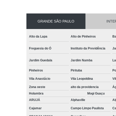
GRANDE SÃO PAULO
INTE
Alto da Lapa
Alto de Pinheiros
Ba
Freguesia do Ó
Instituto da Previdência
Ja
Jardim Guedala
Jardim Namba
La
Pinheiros
Pirituba
P
Vila Anastácio
Vila Leopoldina
Vi
Zona oeste
alto da providencia
Ág
Holambra
Mogi Guaçu
ARUJÁ
Alphaville
Al
Cajamar
Campo Limpo Paulista
Ca