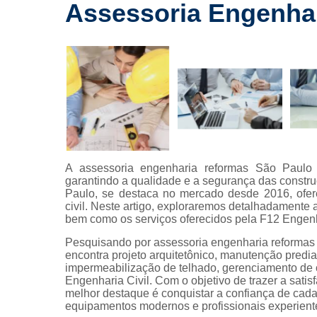
drywall
Assessoria Engenha
Laudos a
Lavagem
fachada
Limpeza 
fachada
Limpeza 
terreno
Limpezas 
A assessoria engenharia reformas São Paulo 
hidrojatea
garantindo a qualidade e a segurança das constr
Paulo, se destaca no mercado desde 2016, ofer
Manuten
civil. Neste artigo, exploraremos detalhadamente
predial
bem como os serviços oferecidos pela F12 Engen
Manutenções
Pesquisando por assessoria engenharia reformas
encontra projeto arquitetônico, manutenção predial
Manutençõe
impermeabilização de telhado, gerenciamento de o
fachada
Engenharia Civil. Com o objetivo de trazer a sati
melhor destaque é conquistar a confiança de cada
Montagem
equipamentos modernos e profissionais experient
drywall