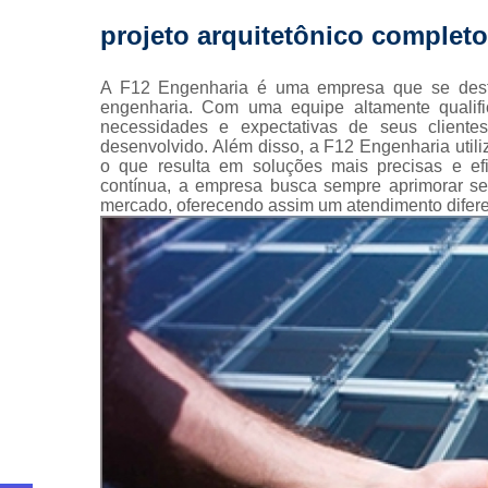
Pintura 
projeto arquitetônico completo
fachada
Pintura 
A F12 Engenharia é uma empresa que se desta
fachadas pr
engenharia. Com uma equipe altamente qualif
necessidades e expectativas de seus clientes
Pinturas pre
desenvolvido. Além disso, a F12 Engenharia util
o que resulta em soluções mais precisas e e
Projeto
contínua, a empresa busca sempre aprimorar se
arquitetôn
mercado, oferecendo assim um atendimento difere
Projeto
executiv
Prumad
hidráulic
Reforma 
condomín
Reforma de 
Reformas
prédio