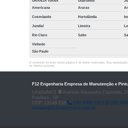
GRANJA VIANA
Guarulhos
Ju
Americana
Araras
Ar
Cosmópolis
Hortolândia
In
Jundiaí
Limeira
Lo
Rio Claro
Salto
Sa
Vinhedo
São Paulo
O conteúdo do texto desta página é de direito reservado. Sua reprodução, 
de direitos autorais
.
F12 Engenharia Empresa de Manutenção e Pintu
Unidade01
Avenida Alexandre Cazelatto, 16
Paulínia - SP
CEP: 13148-218
(19) 3888-2923
(19) 99
contato@f12engenharia.com.br