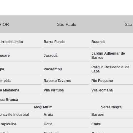
Lavagem de Fachada de Prédio
Lava
Lavagem Fachada de Vi
RIOR
São Paulo
São
Lavagem para Fachada de Pré
Lavagem Vidros Fachada
Empresa d
irro do Limão
Barra Funda
Butantã
Limpeza de Fachada
Limp
Jardim Adhemar de
guaré
Jaraguá
Barros
Limpeza de Fachada de Préd
Parque Residencial da
Limpeza de Fachada Predial
pa
Pacaembu
Lapa
Limpeza Fachada
Limpeza Fach
ompéia
Raposo Tavares
Rio Pequeno
Limpeza de Loteamento
la Madalena
Vila Pirituba
Vila Romana
Limpeza de Terreno com Bobcat
ua Branca
Mogi Mirim
Serra Negra
Limpeza de Terreno com Retroescava
phaville Industrial
Arujá
Barueri
Limpeza de Terreno Industrial
rapicuíba
Cotia
Embu
Limpeza de Terreno para Construto