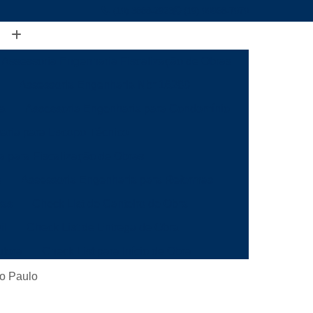
(19) 3888-2923
(19) 99968-7979
Assessoria Engenharia Fiscalização de Obras
Assessoria Engenharia Nbr 16280
ia
Assessoria Engenharia para Condomínio
aria para Escopo Técnico
a para Fiscalização de Obras
s
Assessoria Engenharia para Reformas
mas
Check List de Canteiro de Obra
il
Check List de Entrega de Obra
utora
Check List para Início de Obra
a
Checklist de Fiscalização de Obra
ão Paulo
 Obra
Checklist de Inspeção de Obra