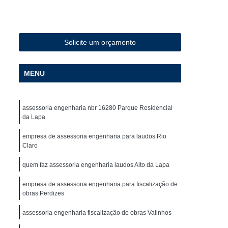
al
Checklist de Obra Industrial
l
Checklist de Qualidade da Obra
ist para Construção
Colocação de Drywall
Solicite um orçamento
ede
Colocação de Drywall no Teto
MENU
ede
Colocação de Drywall Teto
all
Colocação de Forro Drywall
assessoria engenharia nbr 16280 Parque Residencial
olocação Drywall
Colocação Drywall Teto
da Lapa
ll Colocação
Gerenciamento de Obra
empresa de assessoria engenharia para laudos Rio
Gerenciamento de Obra Comercial
Claro
Gerenciamento de Obra Residencial
quem faz assessoria engenharia laudos Alto da Lapa
Gerenciamento de Obras Civis
empresa de assessoria engenharia para fiscalização de
obras Perdizes
Obras de Construção Civil
assessoria engenharia fiscalização de obras Valinhos
strução Civil
Gerenciamento Obras