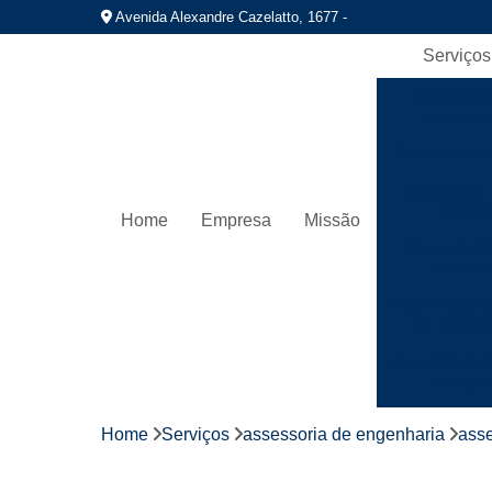
Avenida Alexandre Cazelatto, 1677 -
Serviços
Assessori
engenhar
Checklist de
Colocação 
drywall
Home
Empresa
Missão
Gerenciame
de obra
Impermeabil
de cobert
Impermeabil
de laje
Instalaç
Home
Serviços
assessoria de engenharia
asse
hidráuli
Instalação 