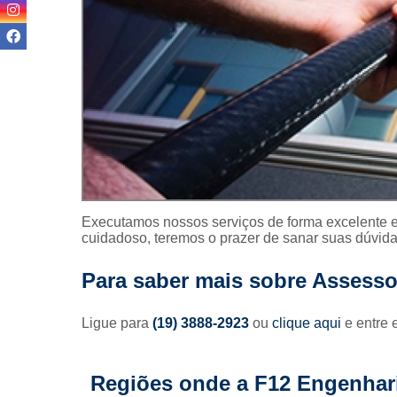
Reformas pr
Revitalizaç
fachada
Terraplan
Textura p
fachada
Executamos nossos serviços de forma excelente e
cuidadoso, teremos o prazer de sanar suas dúvidas
Para saber mais sobre Assess
Ligue para
(19) 3888-2923
ou
clique aqui
e entre 
Regiões onde a F12 Engenhari