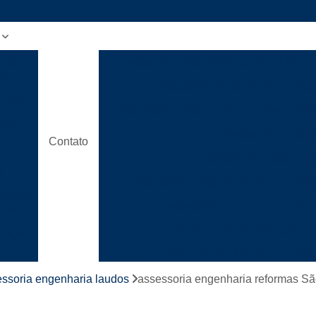
a de
Assessoria Engenharia Condomínio
ia
Assessoria Engenharia Laudos
 obra
Assessoria Engenharia para Assemble
para
Assessoria Engenh
Contato
Assessoria Engenhari
ntos
s
Assessoria Engenharia para Laudo
ização
Assessoria Engenharia Refor
uras
Check List de Construção Civ
ização
s
Check List de Obra para Constr
ão
Checklist de Execução de Obr
ssoria engenharia laudos
assessoria engenharia reformas S
ca
Checklist de Gerenciamento de
para