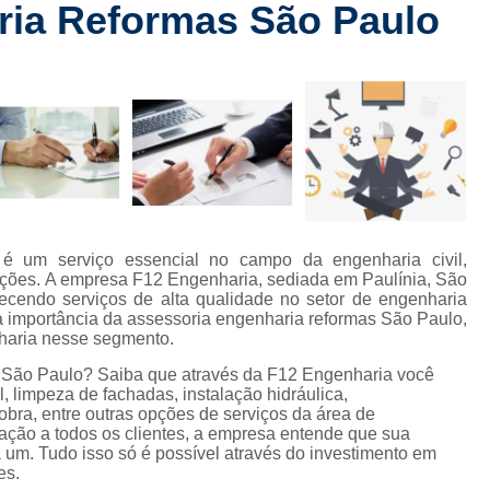
ria Reformas São Paulo
Checklist de Obra Comerci
rt
Checklist de Obra Residencia
 de
Checklist de Vistoria de Obra
Checkl
s
Colocação de Drywall na Par
de
s
Colocação de Drywall Par
de
Colocação de Forro de Dryw
Colocação de Porta em Drywall
C
com
é um serviço essencial no campo da engenharia civil,
mento
Colocação Forro Drywall
Drywa
uções. A empresa F12 Engenharia, sediada em Paulínia, São
ecendo serviços de alta qualidade no setor de engenharia
ção
Gerenciamento de Obra Civil
 a importância da assessoria engenharia reformas São Paulo,
haria nesse segmento.
Gerenciamento de Obra Predial
 civis
 São Paulo? Saiba que através da F12 Engenharia você
Gerenciamento de Obras
, limpeza de fachadas, instalação hidráulica,
s de
bra, entre outras opções de serviços da área de
s
Gerenciamento de 
sfação a todos os clientes, a empresa entende que sua
 um. Tudo isso só é possível através do investimento em
 de
Gerenciamento de Obras na Con
es.