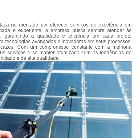
Impermeabilização Cobertura
de
s
Impermeabilização Coberturas Inclina
em
Impermeabilização de Cobertura
ca no mercado por oferecer serviços de excelência em
ediais
icada e experiente, a empresa busca sempre atender às
Impermeabilização de Laje de Cobe
, garantindo a qualidade e eficiência em cada projeto
diais
iza tecnologias avançadas e inovadoras em seus processos,
Impermeabilização Laje de Cobert
ficazes. Com um compromisso constante com a melhoria
s
us serviços e se manter atualizada com as tendências do
icos
Impermeabilizante Cobert
nciado e de alta qualidade.
s
Impermeabilização de Laje
os
Impermeabilização d
as
Impermeabilização de Laje com Manta 
as
Impermeabilização de Laje Exposta ao S
de
ios
Impermeabilização Laje
lojas
Impermeabilização Laje Exte
 em
Instalação Hidráulica Aparente
s