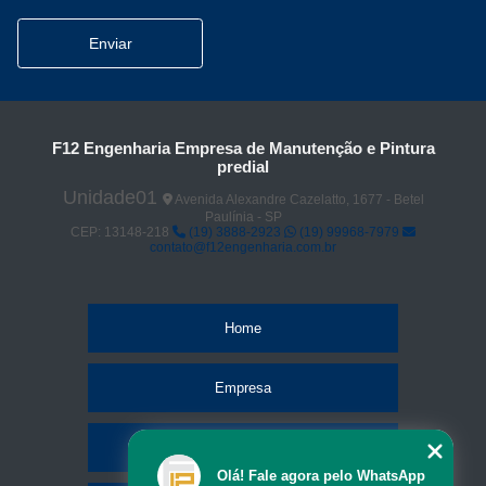
Enviar
F12 Engenharia Empresa de Manutenção e Pintura
predial
Unidade01
Avenida Alexandre Cazelatto, 1677 - Betel
Paulínia - SP
CEP: 13148-218
(19) 3888-2923
(19) 99968-7979
contato@f12engenharia.com.br
Home
Empresa
Missão
Olá! Fale agora pelo WhatsApp