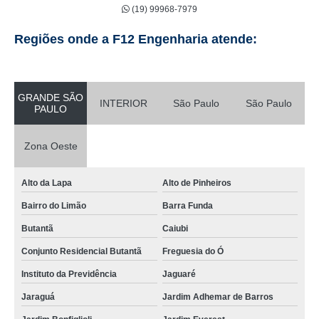
(19) 99968-7979
colocação forro drywall Santa Isabel
Regiões onde a F12 Engenharia atende:
colocação drywall Piracicaba
empresa de colocação de drywall teto Louveira
colocação de drywall teto Osasco
GRANDE SÃO
INTERIOR
São Paulo
São Paulo
PAULO
quanto custa colocação de porta em drywall Jaraguá
quanto custa colocação de drywall teto ARUJÁ
Zona Oeste
empresa de colocação de porta em drywall Piracicaba
Alto da Lapa
Alto de Pinheiros
quanto custa colocação drywall Indaiatuba
Bairro do Limão
Barra Funda
quanto custa colocação drywall Lapa
Butantã
Caiubi
colocação forro drywall Perus
Conjunto Residencial Butantã
Freguesia do Ó
colocação de forro drywall valor Alto da Lapa
Instituto da Previdência
Jaguaré
empresa de colocação de forro de drywall Vila Madalena
Jaraguá
Jardim Adhemar de Barros
quanto custa colocação de drywall na parede Indaiatuba