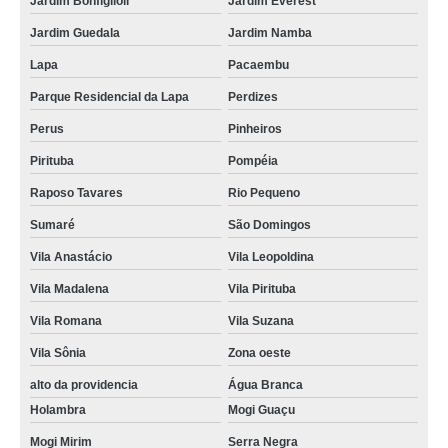
Jardim Bonfiglioli
Jardim Everest
empresa de drywall colocação Serra Negra
Jardim Guedala
Jardim Namba
empresa de colocação de porta em drywall Vila Pirituba
Lapa
Pacaembu
empresa de colocação de drywall no teto Nova Odessa
Parque Residencial da Lapa
Perdizes
quanto custa colocação de forro de drywall Carapicuíba
Perus
Pinheiros
quanto custa colocação de drywall teto Jardim Bonfiglioli
Pirituba
Pompéia
quanto custa colocação drywall teto São Paulo
Raposo Tavares
Rio Pequeno
Sumaré
São Domingos
colocação de drywall parede Vila Suzana
Vila Anastácio
Vila Leopoldina
empresa de colocação de drywall na parede Sorocaba
Vila Madalena
Vila Pirituba
quanto custa colocação de drywall parede Paulínia
Vila Romana
Vila Suzana
colocação de forro de drywall Pacaembu
Vila Sônia
Zona oeste
quanto custa colocação de forro drywall Barueri
alto da providencia
Água Branca
empresa de colocação de forro drywall Jardim Guedala
Holambra
Mogi Guaçu
colocação de forro drywall Alto da Lapa
Mogi Mirim
Serra Negra