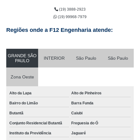
preço de instalação de parede de drywall Franco da Rocha
(19) 3888-2923
quanto custa instalação de drywall teto Carapicuíba
(19) 99968-7979
preço de instalação de drywall Sumaré
Regiões onde a F12 Engenharia atende:
quanto custa instalação parede drywall Serra Negra
quanto custa instalação de forro de drywall ARUJÁ
quanto custa instalação de parede de drywall Jaguariúna
GRANDE SÃO
INTERIOR
São Paulo
São Paulo
PAULO
instalação drywall Mogi Mirim
instalação de parede drywall Bragança Paulista
Zona Oeste
preço de instalação de drywall teto Alphaville Industrial
Alto da Lapa
Alto de Pinheiros
instalação de drywall no teto Louveira
Bairro do Limão
Barra Funda
quanto custa instalação de drywall Holambra
Butantã
Caiubi
instalação de drywall Butantã
Conjunto Residencial Butantã
Freguesia do Ó
quanto custa instalação de drywall parede Água Branca
Instituto da Previdência
Jaguaré
instalação drywall Barra Funda