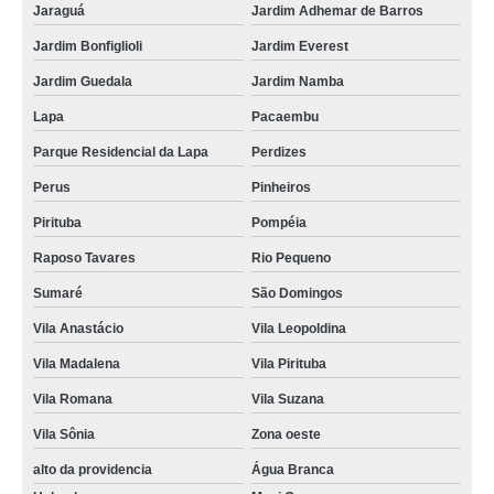
Jaraguá
Jardim Adhemar de Barros
instalação drywall teto Sorocaba
Jardim Bonfiglioli
Jardim Everest
preço de instalação drywall Vila Suzana
Jardim Guedala
Jardim Namba
quanto custa instalação de parede de drywall Jardim Everest
Lapa
Pacaembu
quanto custa instalação drywall teto Jardim Adhemar de Barros
Parque Residencial da Lapa
Perdizes
instalação de drywall ARUJÁ
Perus
Pinheiros
preço de instalação de drywall no teto Jaguaré
Pirituba
Pompéia
quanto custa instalação de drywall São Paulo
Raposo Tavares
Rio Pequeno
Sumaré
São Domingos
instalação de parede de drywall Bragança Paulista
Vila Anastácio
Vila Leopoldina
quanto custa instalação drywall teto Butantã
Vila Madalena
Vila Pirituba
instalação parede drywall ARUJÁ
Vila Romana
Vila Suzana
quanto custa instalação de forro de drywall Butantã
Vila Sônia
Zona oeste
instalação de drywall teto Jaraguá
alto da providencia
Água Branca
quanto custa instalação de drywall no teto Vila Pirituba