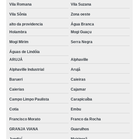
Vila Romana
Vila Suzana
impermeabilização para cobertura Serra Negra
Vila Sônia
Zona oeste
qual o valor de impermeabilização de cobertura Socorro
alto da providencia
Água Branca
qual o valor de impermeabilização cobertura Guarulhos
Holambra
Mogi Guaçu
qual o valor de impermeabilização de laje de cobertura Mogi Guaçu
Mogi Mirim
Serra Negra
qual o valor de impermeabilização de coberturas em terraço Jaraguá
Águas de Lindóia
cotação para impermeabilização laje de cobertura Parque Residencial da
ARUJÁ
Alphaville
Lapa
Alphaville Industrial
Arujá
impermeabilização de laje de cobertura Rio Claro
Barueri
Caieiras
cotação para impermeabilização laje de cobertura Jaguaré
Caierias
Cajamar
cotação para impermeabilização coberturas inclinadas Limeira
Campo Limpo Paulista
Carapicuíba
qual o valor de impermeabilização coberturas planas Mogi Guaçu
Cotia
Embu
impermeabilização coberturas inclinadas Francisco Morato
Francisco Morato
Franco da Rocha
impermeabilização de coberturas em terraço Holambra
GRANJA VIANA
Guarulhos
impermeabilização para cobertura Monte Mor