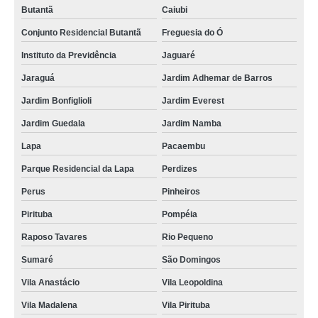
Butantã
Caiubi
impermeabilização laje de cobertura Jundiaí
Conjunto Residencial Butantã
Freguesia do Ó
cotação para impermeabilização de laje de cobertura Barueri
Instituto da Previdência
Jaguaré
cotação para impermeabilização cobertura Sorocaba
Jaraguá
Jardim Adhemar de Barros
cotação para impermeabilização coberturas planas Raposo Tavares
Jardim Bonfiglioli
Jardim Everest
impermeabilização de coberturas em terraço São Domingos
Jardim Guedala
Jardim Namba
cotação para impermeabilização laje cobertura Campinas
Lapa
Pacaembu
cotação para impermeabilização laje cobertura Pirituba
Parque Residencial da Lapa
Perdizes
qual o valor de impermeabilização de coberturas em terraço Atibaia
Perus
Pinheiros
cotação para impermeabilizante cobertura Jaguariúna
Pirituba
Pompéia
cotação para impermeabilização para cobertura Vila Anastácio
Raposo Tavares
Rio Pequeno
cotação para impermeabilização coberturas planas Indaiatuba
Sumaré
São Domingos
cotação para impermeabilização cobertura Valinhos
Vila Anastácio
Vila Leopoldina
impermeabilização cobertura alto da providencia
Vila Madalena
Vila Pirituba