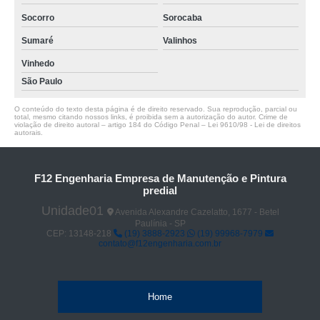
qual o valor de impermeabilização cobertura plana Jardim Adhemar de
Socorro
Sorocaba
Barros
Sumaré
Valinhos
cotação para impermeabilização de coberturas em terraço Indaiatuba
Vinhedo
qual o valor de impermeabilização coberturas inclinadas Jardim Guedala
São Paulo
cotação para impermeabilização cobertura plana Caieiras
O conteúdo do texto desta página é de direito reservado. Sua reprodução, parcial ou
total, mesmo citando nossos links, é proibida sem a autorização do autor. Crime de
violação de direito autoral – artigo 184 do Código Penal –
Lei 9610/98 - Lei de direitos
autorais
.
F12 Engenharia Empresa de Manutenção e Pintura
predial
Unidade01
Avenida Alexandre Cazelatto, 1677 - Betel
Paulínia - SP
CEP: 13148-218
(19) 3888-2923
(19) 99968-7979
contato@f12engenharia.com.br
Home