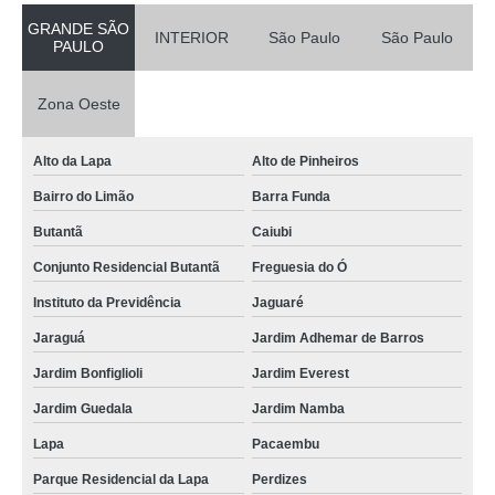
GRANDE SÃO
INTERIOR
São Paulo
São Paulo
PAULO
Zona Oeste
Alto da Lapa
Alto de Pinheiros
Bairro do Limão
Barra Funda
Butantã
Caiubi
Conjunto Residencial Butantã
Freguesia do Ó
Instituto da Previdência
Jaguaré
Jaraguá
Jardim Adhemar de Barros
Jardim Bonfiglioli
Jardim Everest
Jardim Guedala
Jardim Namba
Lapa
Pacaembu
Parque Residencial da Lapa
Perdizes