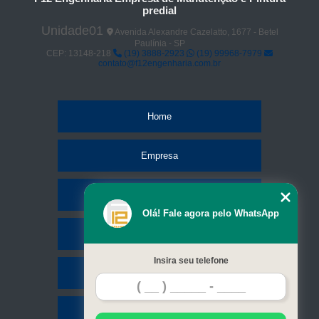
predial
Unidade01
Avenida Alexandre Cazelatto, 1677 - Betel
Paulínia - SP
CEP: 13148-218
(19) 3888-2923
(19) 99968-7979
contato@f12engenharia.com.br
Home
Empresa
Missão
Olá! Fale agora pelo WhatsApp
Serviços
Insira seu telefone
Contato
Mapa do site