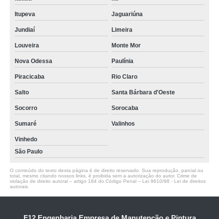
Itupeva
Jaguariúna
Jundiaí
Limeira
Louveira
Monte Mor
Nova Odessa
Paulínia
Piracicaba
Rio Claro
Salto
Santa Bárbara d'Oeste
Socorro
Sorocaba
Sumaré
Valinhos
Vinhedo
São Paulo
O conteúdo do texto desta página é de direito reservado. Sua reprodução, parcial ou
total, mesmo citando nossos links, é proibida sem a autorização do autor. Crime de
violação de direito autoral – artigo 184 do Código Penal –
Lei 9610/98 - Lei de direitos
autorais
.
F12 Engenharia Empresa de Manutenção e Pintura