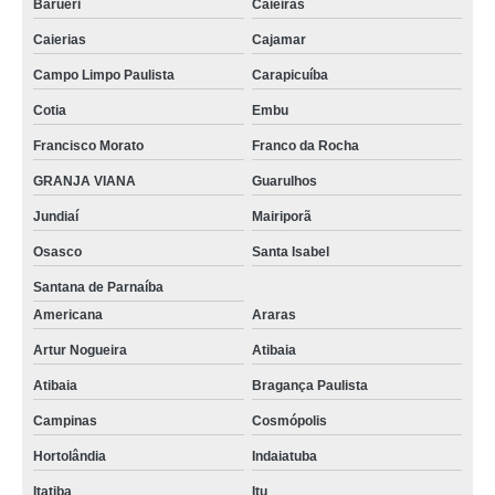
Barueri
Caieiras
Caierias
Cajamar
Campo Limpo Paulista
Carapicuíba
Cotia
Embu
Francisco Morato
Franco da Rocha
GRANJA VIANA
Guarulhos
Jundiaí
Mairiporã
Osasco
Santa Isabel
Santana de Parnaíba
Americana
Araras
Artur Nogueira
Atibaia
Atibaia
Bragança Paulista
Campinas
Cosmópolis
Hortolândia
Indaiatuba
Itatiba
Itu