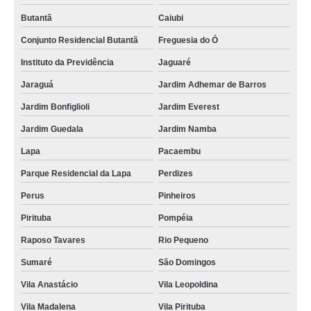
Butantã
Caiubi
Conjunto Residencial Butantã
Freguesia do Ó
Instituto da Previdência
Jaguaré
Jaraguá
Jardim Adhemar de Barros
Jardim Bonfiglioli
Jardim Everest
Jardim Guedala
Jardim Namba
Lapa
Pacaembu
Parque Residencial da Lapa
Perdizes
Perus
Pinheiros
Pirituba
Pompéia
Raposo Tavares
Rio Pequeno
Sumaré
São Domingos
Vila Anastácio
Vila Leopoldina
Vila Madalena
Vila Pirituba