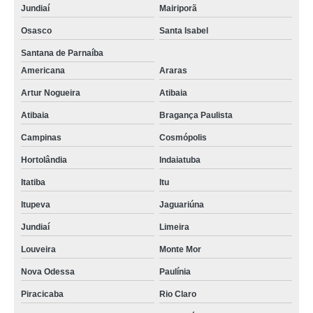
Jundiaí
Mairiporã
Osasco
Santa Isabel
Santana de Parnaíba
Americana
Araras
Artur Nogueira
Atibaia
Atibaia
Bragança Paulista
Campinas
Cosmópolis
Hortolândia
Indaiatuba
Itatiba
Itu
Itupeva
Jaguariúna
Jundiaí
Limeira
Louveira
Monte Mor
Nova Odessa
Paulínia
Piracicaba
Rio Claro