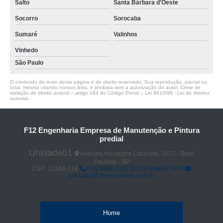
Salto
Santa Bárbara d'Oeste
Socorro
Sorocaba
Sumaré
Valinhos
Vinhedo
São Paulo
O conteúdo do texto desta página é de direito reservado. Sua reprodução, parcial ou
total, mesmo citando nossos links, é proibida sem a autorização do autor. Crime de
violação de direito autoral – artigo 184 do Código Penal –
Lei 9610/98 - Lei de direitos
autorais
.
F12 Engenharia Empresa de Manutenção e Pintura
predial
Unidade01
Avenida Alexandre Cazelatto, 1677 - Betel
Paulínia - SP
CEP: 13148-218
(19) 3888-2923
(19) 99968-7979
contato@f12engenharia.com.br
Home