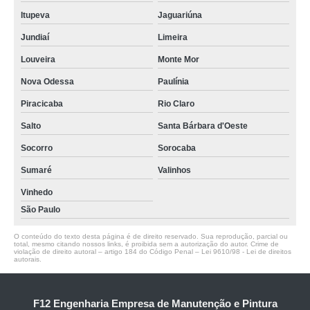
Itupeva
Jaguariúna
Jundiaí
Limeira
Louveira
Monte Mor
Nova Odessa
Paulínia
Piracicaba
Rio Claro
Salto
Santa Bárbara d'Oeste
Socorro
Sorocaba
Sumaré
Valinhos
Vinhedo
São Paulo
O conteúdo do texto desta página é de direito reservado. Sua reprodução, parcial ou
total, mesmo citando nossos links, é proibida sem a autorização do autor. Crime de
violação de direito autoral – artigo 184 do Código Penal –
Lei 9610/98 - Lei de direitos
autorais
.
F12 Engenharia Empresa de Manutenção e Pintura