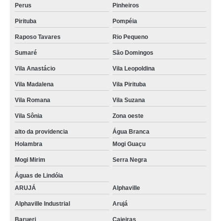
Perus
Pinheiros
Pirituba
Pompéia
Raposo Tavares
Rio Pequeno
Sumaré
São Domingos
Vila Anastácio
Vila Leopoldina
Vila Madalena
Vila Pirituba
Vila Romana
Vila Suzana
Vila Sônia
Zona oeste
alto da providencia
Água Branca
Holambra
Mogi Guaçu
Mogi Mirim
Serra Negra
Águas de Lindóia
ARUJÁ
Alphaville
Alphaville Industrial
Arujá
Barueri
Caieiras