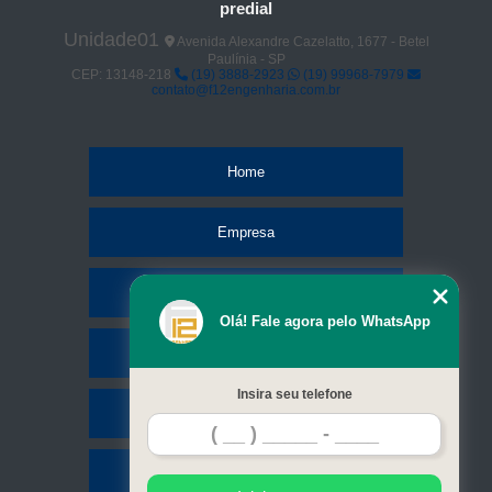
predial
Unidade01
Avenida Alexandre Cazelatto, 1677 - Betel
Paulínia - SP
CEP: 13148-218
(19) 3888-2923
(19) 99968-7979
contato@f12engenharia.com.br
Home
Empresa
Missão
Olá! Fale agora pelo WhatsApp
Serviços
Insira seu telefone
Contato
Mapa do site