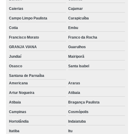
Caierias
Cajamar
Campo Limpo Paulista
Carapicuíba
Cotia
Embu
Francisco Morato
Franco da Rocha
GRANJA VIANA
Guarulhos
Jundiaí
Mairiporã
Osasco
Santa Isabel
Santana de Parnaíba
Americana
Araras
Artur Nogueira
Atibaia
Atibaia
Bragança Paulista
Campinas
Cosmópolis
Hortolândia
Indaiatuba
Itatiba
Itu