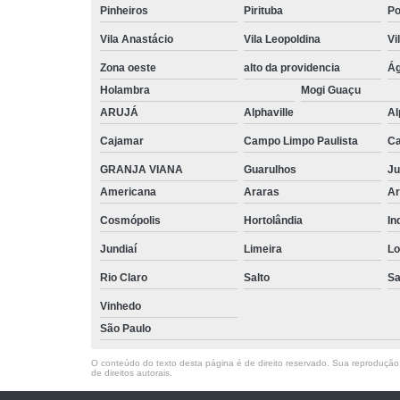
Pinheiros
Pirituba
P
Vila Anastácio
Vila Leopoldina
Vi
Zona oeste
alto da providencia
Ág
Holambra
Mogi Guaçu
ARUJÁ
Alphaville
Al
Cajamar
Campo Limpo Paulista
Ca
GRANJA VIANA
Guarulhos
Ju
Americana
Araras
Ar
Cosmópolis
Hortolândia
In
Jundiaí
Limeira
Lo
Rio Claro
Salto
Sa
Vinhedo
São Paulo
O conteúdo do texto desta página é de direito reservado. Sua reprodução, 
de direitos autorais
.