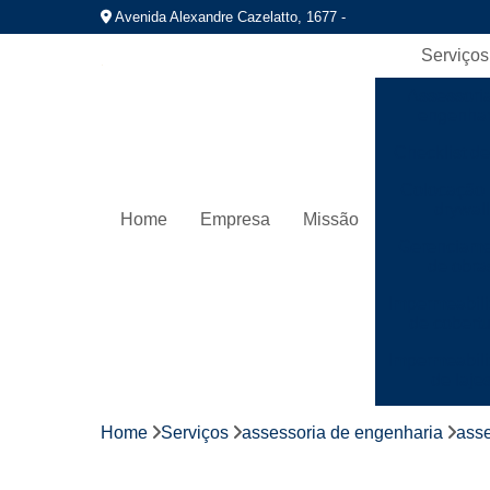
Avenida Alexandre Cazelatto, 1677 -
Serviços
Assessori
engenhar
Checklist de
Colocação 
drywall
Home
Empresa
Missão
Gerenciame
de obra
Impermeabil
de cobert
Impermeabil
de laje
Instalaç
Home
Serviços
assessoria de engenharia
asse
hidráuli
Instalação 