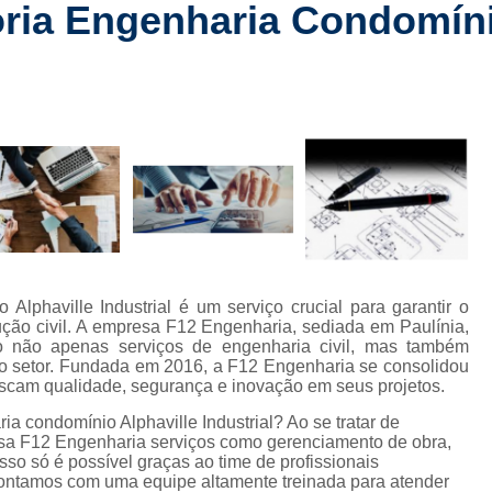
ia Engenharia Condomíni
Checklist de Obra Comerci
rt
Checklist de Obra Residencia
 de
Checklist de Vistoria de Obra
Checkl
s
Colocação de Drywall na Par
de
s
Colocação de Drywall Par
de
Colocação de Forro de Dryw
Colocação de Porta em Drywall
C
com
mento
Colocação Forro Drywall
Drywa
lphaville Industrial é um serviço crucial para garantir o
ção
Gerenciamento de Obra Civil
ão civil. A empresa F12 Engenharia, sediada em Paulínia,
 não apenas serviços de engenharia civil, mas também
Gerenciamento de Obra Predial
 civis
do setor. Fundada em 2016, a F12 Engenharia se consolidou
scam qualidade, segurança e inovação em seus projetos.
Gerenciamento de Obras
s de
s
 condomínio Alphaville Industrial? Ao se tratar de
Gerenciamento de 
esa F12 Engenharia serviços como gerenciamento de obra,
 de
sso só é possível graças ao time de profissionais
Gerenciamento de Obras na Con
 Contamos com uma equipe altamente treinada para atender