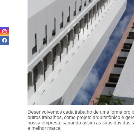
Reformas pr
Revitalizaç
fachada
Terraplan
Textura p
fachada
Desenvolvemos cada trabalho de uma forma profiss
outros trabalhos, como projeto arquitetônico e g
nossa empresa, sanando assim as suas dúvidas so
a melhor marca.