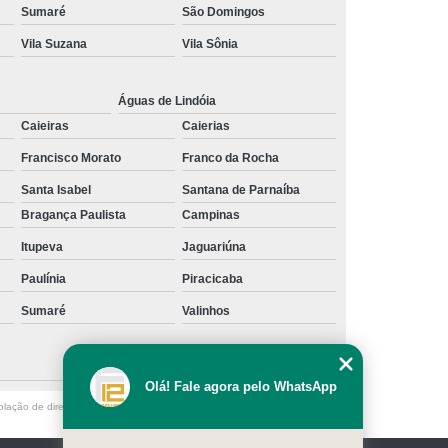
Sumaré
São Domingos
ação
Limpeza de Terreno para Obra
Vila Suzana
Vila Sônia
nagem
Limpeza de Terreno Residencial
Hidrojateamento Limpeza Industrial
Águas de Lindóia
za de Fachada de Prédio com Hidrojateamento
Caieiras
Caierias
Francisco Morato
Franco da Rocha
rojateamento
Limpeza de Hidrojateamento
Santa Isabel
Santana de Parnaíba
ada
Limpeza Fachada com Hidrojateamento
Bragança Paulista
Campinas
 Vidro com Hidrojateamento
Itupeva
Jaguariúna
ojateamento
Limpeza Hidrojateamento
Paulínia
Piracicaba
ento
Manutenção Civil Predial
Sumaré
Valinhos
l
Manutenção de Fachadas Prediais
l
Manutenção Predial Condomínio
Olá! Fale agora pelo WhatsApp
a
Manutenção Predial Fachada
olação de direito autoral – artigo 184 do Código Penal –
Lei 9610/98 - Lei
lar
Manutenção Predial Serviços