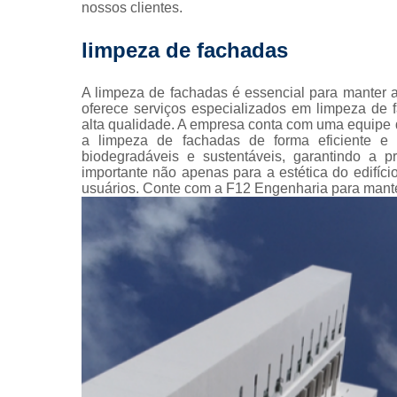
nossos clientes.
Pintura 
fachada
limpeza de fachadas
Pintura 
fachadas pr
A limpeza de fachadas é essencial para manter a
oferece serviços especializados em limpeza de 
Pinturas pre
alta qualidade. A empresa conta com uma equipe de
a limpeza de fachadas de forma eficiente e 
Projeto
biodegradáveis e sustentáveis, garantindo a 
arquitetôn
importante não apenas para a estética do edifí
Projeto
usuários. Conte com a F12 Engenharia para mante
executiv
Prumad
hidráulic
Reforma 
condomín
Reforma de 
Reformas
prédio