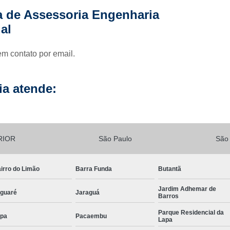
a de Assessoria Engenharia
Lavagem de Fachada de Prédio
Lava
al
Lavagem Fachada de Vi
Lavagem para Fachada de Pré
em contato por email.
Lavagem Vidros Fachada
Empresa d
Limpeza de Fachada
Limp
a atende:
Limpeza de Fachada de Préd
Limpeza de Fachada Predial
Limpeza Fachada
Limpeza Fach
RIOR
São Paulo
São
Limpeza de Loteamento
irro do Limão
Barra Funda
Butantã
Limpeza de Terreno com Bobcat
Jardim Adhemar de
Limpeza de Terreno com Retroescava
guaré
Jaraguá
Barros
Limpeza de Terreno Industrial
Parque Residencial da
pa
Pacaembu
Lapa
Limpeza de Terreno para Construto