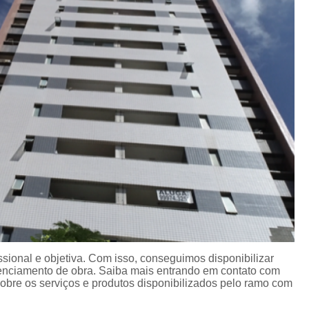
Instalação Hidráulica Fachada A
ediais
Instalação Hidráulica Predial Sh
ão de
s
Instalações Hidrául
agem
Instalações Hidráulicas Prediais Execu
ara
Instalações Hidrossanitárias Prediais
s
Instalação de Drywall
Instalação de D
Instalação de Drywall Teto
Instalação de Forro Drywall
Instalação de Parede Drywall
In
Instalação Forro Drywall
Instala
Art Laudo de Aterramento
Art 
ional e objetiva. Com isso, conseguimos disponibilizar
Art Laudo Elétrico
Art Laudo Gás
erenciamento de obra. Saiba mais entrando em contato com
Laudo Art Reforma
Laudo de Art
L
bre os serviços e produtos disponibilizados pelo ramo com
Lavagem de Fachada com Cloro