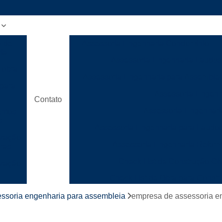
a de
Assessoria Engenharia Condomínio
ia
Assessoria Engenharia Laudos
 obra
Assessoria Engenharia para Assemble
para
Assessoria Engenh
Contato
Assessoria Engenhari
ntos
s
Assessoria Engenharia para Laudo
ização
Assessoria Engenharia Refor
uras
Check List de Construção Civ
ização
s
Check List de Obra para Constr
ão
Checklist de Execução de Obr
ssoria engenharia para assembleia
empresa de assessoria en
ca
Checklist de Gerenciamento de
para