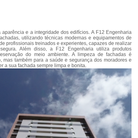
Impermeabilização Cobertura
de
s
Impermeabilização Coberturas Inclina
em
Impermeabilização de Cobertura
ediais
 aparência e a integridade dos edifícios. A F12 Engenharia
Impermeabilização de Laje de Cobe
fachadas, utilizando técnicas modernas e equipamentos de
diais
 profissionais treinados e experientes, capazes de realizar
Impermeabilização Laje de Cobert
segura. Além disso, a F12 Engenharia utiliza produtos
s
preservação do meio ambiente. A limpeza de fachadas é
icos
Impermeabilizante Cobert
cio, mas também para a saúde e segurança dos moradores e
s
Impermeabilização de Laje
r a sua fachada sempre limpa e bonita.
os
Impermeabilização d
as
Impermeabilização de Laje com Manta 
as
Impermeabilização de Laje Exposta ao S
de
ios
Impermeabilização Laje
lojas
Impermeabilização Laje Exte
 em
Instalação Hidráulica Aparente
s