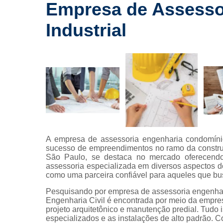
drywall
Empresa de Assessor
Laudos a
Industrial
Lavagem
fachada
Limpeza 
fachada
Limpeza 
terreno
Limpezas 
hidrojatea
A empresa de assessoria engenharia condomínio A
Manuten
sucesso de empreendimentos no ramo da construç
predial
São Paulo, se destaca no mercado oferecendo
Manutenções
assessoria especializada em diversos aspectos 
como uma parceira confiável para aqueles que bu
Manutençõe
fachada
Pesquisando por empresa de assessoria engenharia
Engenharia Civil é encontrada por meio da empr
Montagem
projeto arquitetônico e manutenção predial. Tudo i
drywall
especializados e as instalações de alto padrão.