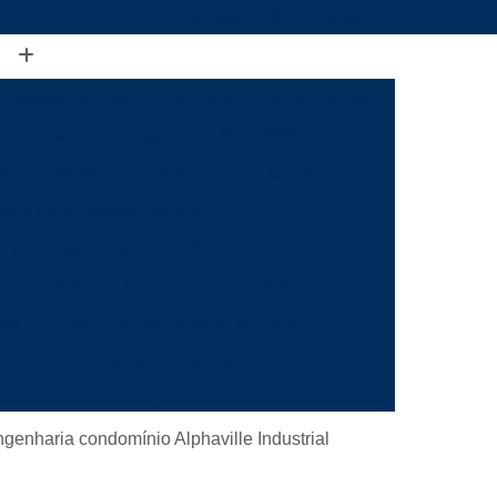
(19) 3888-2923
(19) 99968-7979
Assessoria Engenharia Fiscalização de Obras
Assessoria Engenharia Nbr 16280
ia
Assessoria Engenharia para Condomínio
aria para Escopo Técnico
a para Fiscalização de Obras
s
Assessoria Engenharia para Reformas
mas
Check List de Canteiro de Obra
il
Check List de Entrega de Obra
utora
Check List para Início de Obra
a
Checklist de Fiscalização de Obra
genharia condomínio Alphaville Industrial
 Obra
Checklist de Inspeção de Obra