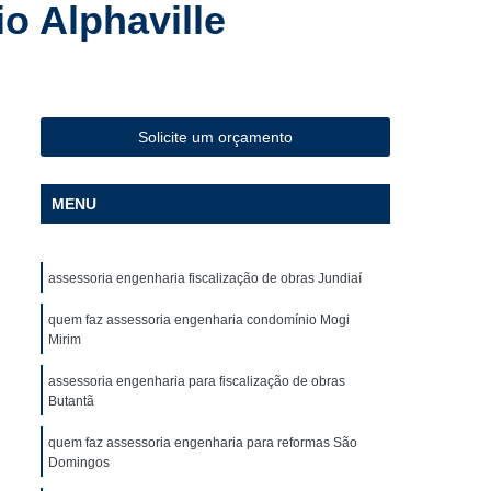
o Alphaville
al
Checklist de Obra Industrial
l
Checklist de Qualidade da Obra
ist para Construção
Colocação de Drywall
ede
Colocação de Drywall no Teto
Solicite um orçamento
ede
Colocação de Drywall Teto
all
Colocação de Forro Drywall
MENU
olocação Drywall
Colocação Drywall Teto
ll Colocação
Gerenciamento de Obra
assessoria engenharia fiscalização de obras Jundiaí
Gerenciamento de Obra Comercial
quem faz assessoria engenharia condomínio Mogi
Mirim
Gerenciamento de Obra Residencial
assessoria engenharia para fiscalização de obras
Gerenciamento de Obras Civis
Butantã
Obras de Construção Civil
quem faz assessoria engenharia para reformas São
strução Civil
Gerenciamento Obras
Domingos