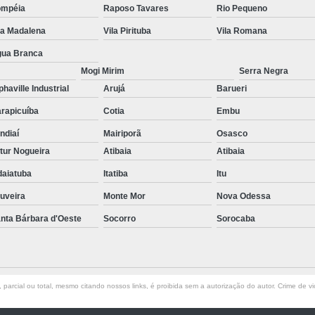
ompéia
Raposo Tavares
Rio Pequeno
Limpeza de Terreno para Fund
la Madalena
Vila Pirituba
Vila Romana
Limpeza de Terreno para Terraple
ua Branca
Serviço de Limpeza de Terreno
Mogi Mirim
Serra Negra
Limpeza com Hidrojateamento
Limpe
phaville Industrial
Arujá
Barueri
rapicuíba
Cotia
Embu
Limpeza de Fachada de Vidro com Hid
ndiaí
Mairiporã
Osasco
Limpeza de Hidrojateamento para Fach
tur Nogueira
Atibaia
Atibaia
Limpeza Fachada de
daiatuba
Itatiba
Itu
Limpeza Fachada Prédio com Hidr
uveira
Monte Mor
Nova Odessa
Limpeza por Hidrojateam
nta Bárbara d'Oeste
Socorro
Sorocaba
Manutenção de Fachada Predia
Manutenção Hidráulica Predia
Manutenção Predial Extern
parcial ou total, mesmo citando nossos links, é proibida sem a autorização do autor. Crime de vi
Manutenção Predial Hospita