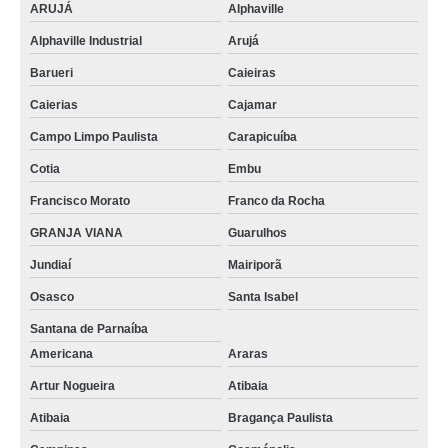
ARUJÁ
Alphaville
Alphaville Industrial
Arujá
Barueri
Caieiras
Caierias
Cajamar
Campo Limpo Paulista
Carapicuíba
Cotia
Embu
Francisco Morato
Franco da Rocha
GRANJA VIANA
Guarulhos
Jundiaí
Mairiporã
Osasco
Santa Isabel
Santana de Parnaíba
Americana
Araras
Artur Nogueira
Atibaia
Atibaia
Bragança Paulista