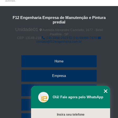
autorais
.
F12 Engenharia Empresa de Manutenção e Pintura
predial
Unidade01
Avenida Alexandre Cazelatto, 1677 - Betel
Paulínia - SP
CEP: 13148-218
(19) 3888-2923
(19) 99968-7979
contato@f12engenharia.com.br
Home
Empresa
Missão
Olá! Fale agora pelo WhatsApp
Serviços
Insira seu telefone