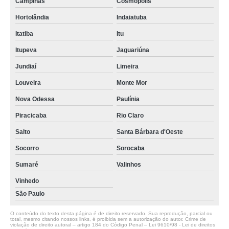
Campinas
Cosmópolis
Hortolândia
Indaiatuba
Itatiba
Itu
Itupeva
Jaguariúna
Jundiaí
Limeira
Louveira
Monte Mor
Nova Odessa
Paulínia
Piracicaba
Rio Claro
Salto
Santa Bárbara d'Oeste
Socorro
Sorocaba
Sumaré
Valinhos
Vinhedo
São Paulo
O conteúdo do texto desta página é de direito reservado. Sua reprodução, parcial ou
total, mesmo citando nossos links, é proibida sem a autorização do autor. Crime de
violação de direito autoral – artigo 184 do Código Penal –
Lei 9610/98 - Lei de direitos