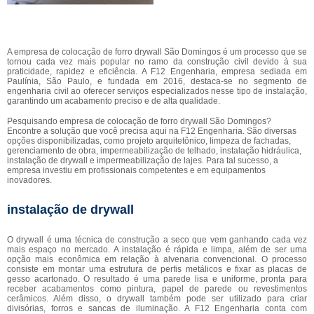
A empresa de colocação de forro drywall São Domingos é um processo que se
tornou cada vez mais popular no ramo da construção civil devido à sua
praticidade, rapidez e eficiência. A F12 Engenharia, empresa sediada em
Paulínia, São Paulo, e fundada em 2016, destaca-se no segmento de
engenharia civil ao oferecer serviços especializados nesse tipo de instalação,
garantindo um acabamento preciso e de alta qualidade.
Pesquisando empresa de colocação de forro drywall São Domingos?
Encontre a solução que você precisa aqui na F12 Engenharia. São diversas
opções disponibilizadas, como projeto arquitetônico, limpeza de fachadas,
gerenciamento de obra, impermeabilização de telhado, instalação hidráulica,
instalação de drywall e impermeabilização de lajes. Para tal sucesso, a
empresa investiu em profissionais competentes e em equipamentos
inovadores.
instalação de drywall
O drywall é uma técnica de construção a seco que vem ganhando cada vez
mais espaço no mercado. A instalação é rápida e limpa, além de ser uma
opção mais econômica em relação à alvenaria convencional. O processo
consiste em montar uma estrutura de perfis metálicos e fixar as placas de
gesso acartonado. O resultado é uma parede lisa e uniforme, pronta para
receber acabamentos como pintura, papel de parede ou revestimentos
cerâmicos. Além disso, o drywall também pode ser utilizado para criar
divisórias, forros e sancas de iluminação. A F12 Engenharia conta com