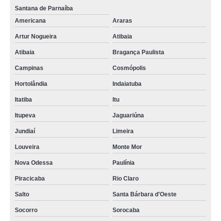
Santana de Parnaíba
Americana
Araras
Artur Nogueira
Atibaia
Atibaia
Bragança Paulista
Campinas
Cosmópolis
Hortolândia
Indaiatuba
Itatiba
Itu
Itupeva
Jaguariúna
Jundiaí
Limeira
Louveira
Monte Mor
Nova Odessa
Paulínia
Piracicaba
Rio Claro
Salto
Santa Bárbara d'Oeste
Socorro
Sorocaba