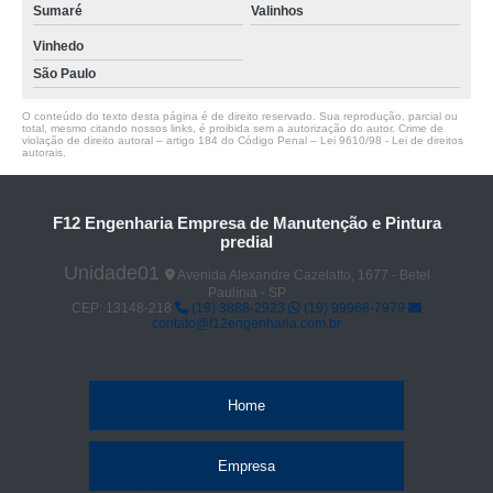
Sumaré
Valinhos
Vinhedo
São Paulo
O conteúdo do texto desta página é de direito reservado. Sua reprodução, parcial ou
total, mesmo citando nossos links, é proibida sem a autorização do autor. Crime de
violação de direito autoral – artigo 184 do Código Penal –
Lei 9610/98 - Lei de direitos
autorais
.
F12 Engenharia Empresa de Manutenção e Pintura
predial
Unidade01
Avenida Alexandre Cazelatto, 1677 - Betel
Paulínia - SP
CEP: 13148-218
(19) 3888-2923
(19) 99968-7979
contato@f12engenharia.com.br
Home
Empresa