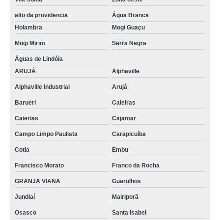
alto da providencia
Água Branca
Holambra
Mogi Guaçu
Mogi Mirim
Serra Negra
Águas de Lindóia
ARUJÁ
Alphaville
Alphaville Industrial
Arujá
Barueri
Caieiras
Caierias
Cajamar
Campo Limpo Paulista
Carapicuíba
Cotia
Embu
Francisco Morato
Franco da Rocha
GRANJA VIANA
Guarulhos
Jundiaí
Mairiporã
Osasco
Santa Isabel