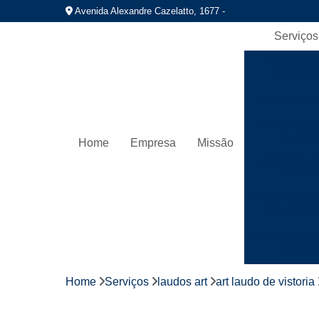
Avenida Alexandre Cazelatto, 1677 -
Serviços
Assessori
engenhar
Checklist de
Colocação 
drywall
Home
Empresa
Missão
Gerenciame
de obra
Impermeabil
de cobert
Impermeabil
de laje
Instalaç
Home
Serviços
laudos art
art laudo de vistoria
hidráuli
Instalação 