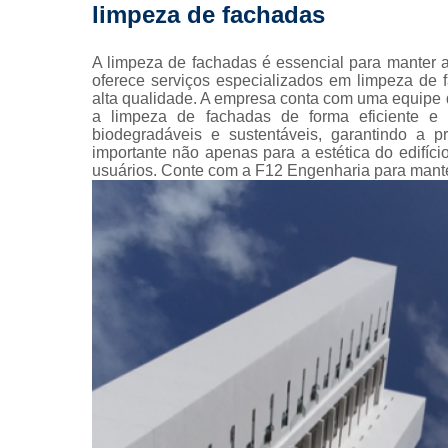
limpeza de fachadas
Pintura 
fachada
A limpeza de fachadas é essencial para manter a
Pintura 
oferece serviços especializados em limpeza de 
fachadas pr
alta qualidade. A empresa conta com uma equipe de
a limpeza de fachadas de forma eficiente e 
Pinturas pre
biodegradáveis e sustentáveis, garantindo a 
importante não apenas para a estética do edifí
Projeto
usuários. Conte com a F12 Engenharia para mante
arquitetôn
Projeto
executiv
Prumad
hidráulic
Reforma 
condomín
Reforma de 
Reformas
prédio