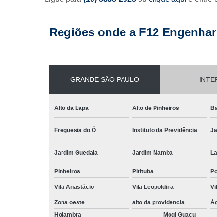
Regiões onde a F12 Engenhari
GRANDE SÃO PAULO
INTE
Alto da Lapa
Alto de Pinheiros
Ba
Freguesia do Ó
Instituto da Previdência
Ja
Jardim Guedala
Jardim Namba
La
Pinheiros
Pirituba
P
Vila Anastácio
Vila Leopoldina
Vi
Zona oeste
alto da providencia
Ág
Holambra
Mogi Guaçu