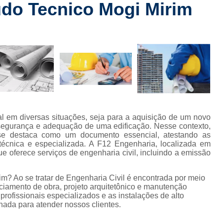
do Tecnico Mogi Mirim
Checklist de Obra Comerci
rt
Checklist de Obra Residencia
 de
Checklist de Vistoria de Obra
Checkl
s
Colocação de Drywall na Par
de
s
Colocação de Drywall Par
de
Colocação de Forro de Dryw
Colocação de Porta em Drywall
C
com
 em diversas situações, seja para a aquisição de um novo
mento
Colocação Forro Drywall
Drywa
a segurança e adequação de uma edificação. Nesse contexto,
se destaca como um documento essencial, atestando as
ção
Gerenciamento de Obra Civil
 técnica e especializada. A F12 Engenharia, localizada em
 oferece serviços de engenharia civil, incluindo a emissão
Gerenciamento de Obra Predial
 civis
Gerenciamento de Obras
m? Ao se tratar de Engenharia Civil é encontrada por meio
s de
iamento de obra, projeto arquitetônico e manutenção
s
Gerenciamento de 
 profissionais especializados e as instalações de alto
ada para atender nossos clientes.
 de
Gerenciamento de Obras na Con