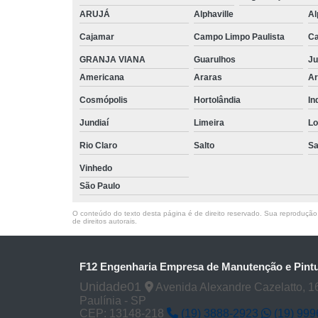
ARUJÁ
Alphaville
Al
Cajamar
Campo Limpo Paulista
Ca
GRANJA VIANA
Guarulhos
Ju
Americana
Araras
Ar
Cosmópolis
Hortolândia
In
Jundiaí
Limeira
Lo
Rio Claro
Salto
Sa
Vinhedo
São Paulo
O conteúdo do texto desta página é de direito reservado. Sua reprodução, 
de direitos autorais
.
F12 Engenharia Empresa de Manutenção e Pintu
Unidade01
Avenida Alexandre Cazelatto, 16
Paulínia - SP
CEP: 13148-218
(19) 3888-2923
(19) 99