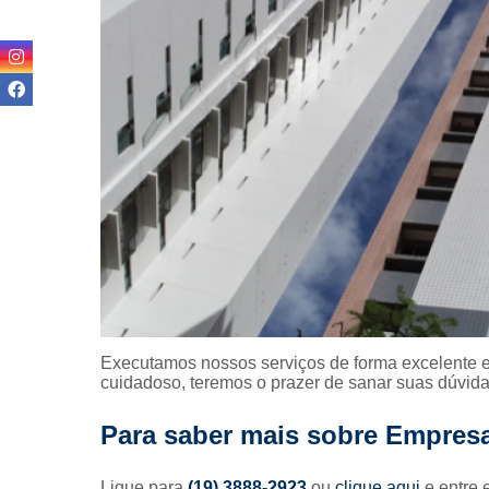
Reformas pr
Revitalizaç
fachada
Terraplan
Textura p
fachada
Executamos nossos serviços de forma excelente e
cuidadoso, teremos o prazer de sanar suas dúvidas
Para saber mais sobre Empresa
Ligue para
(19) 3888-2923
ou
clique aqui
e entre 