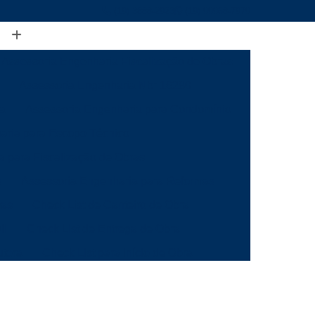
(19) 3888-2923
(19) 99968-7979
Assessoria Engenharia Fiscalização de Obras
Assessoria Engenharia Nbr 16280
ia
Assessoria Engenharia para Condomínio
aria para Escopo Técnico
a para Fiscalização de Obras
s
Assessoria Engenharia para Reformas
mas
Check List de Canteiro de Obra
il
Check List de Entrega de Obra
utora
Check List para Início de Obra
a
Checklist de Fiscalização de Obra
 Obra
Checklist de Inspeção de Obra