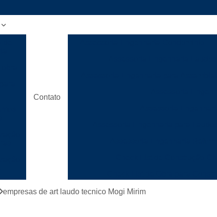
a de
Assessoria Engenharia Condomínio
ia
Assessoria Engenharia Laudos
 obra
Assessoria Engenharia para Assemble
para
Assessoria Engenh
Contato
Assessoria Engenhari
ntos
s
Assessoria Engenharia para Laudo
ização
Assessoria Engenharia Refor
uras
Check List de Construção Civ
ização
s
Check List de Obra para Constr
ão
Checklist de Execução de Obr
empresas de art laudo tecnico Mogi Mirim
ca
Checklist de Gerenciamento de
para