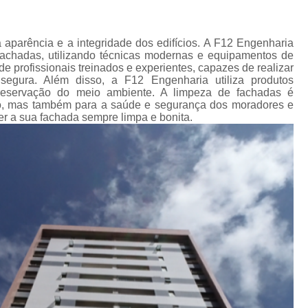
Impermeabilização Cobertura
de
s
Impermeabilização Coberturas Inclina
 aparência e a integridade dos edifícios. A F12 Engenharia
em
Impermeabilização de Cobertura
fachadas, utilizando técnicas modernas e equipamentos de
ediais
 profissionais treinados e experientes, capazes de realizar
Impermeabilização de Laje de Cobe
segura. Além disso, a F12 Engenharia utiliza produtos
diais
preservação do meio ambiente. A limpeza de fachadas é
Impermeabilização Laje de Cobert
cio, mas também para a saúde e segurança dos moradores e
s
r a sua fachada sempre limpa e bonita.
icos
Impermeabilizante Cobert
s
Impermeabilização de Laje
os
Impermeabilização d
as
Impermeabilização de Laje com Manta 
as
Impermeabilização de Laje Exposta ao S
de
ios
Impermeabilização Laje
lojas
Impermeabilização Laje Exte
 em
Instalação Hidráulica Aparente
s