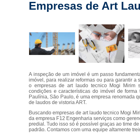
drywall
Empresas de Art Lau
Laudos a
Lavagem
fachada
Limpeza 
fachada
Limpeza 
terreno
Limpezas 
A inspeção de um imóvel é um passo fundamental
hidrojatea
imóvel, para realizar reformas ou para garantir 
o empresas de art laudo tecnico Mogi Mirim 
Manuten
condições e características do imóvel de forma
predial
Paulínia, São Paulo, é uma empresa renomada que
de laudos de vistoria ART.
Manutenções
Buscando empresas de art laudo tecnico Mogi Miri
Manutençõe
da empresa F12 Engenharia serviços como gerenc
fachada
predial. Tudo isso só é possível graças ao time de
padrão. Contamos com uma equipe altamente trein
Montagem
drywall