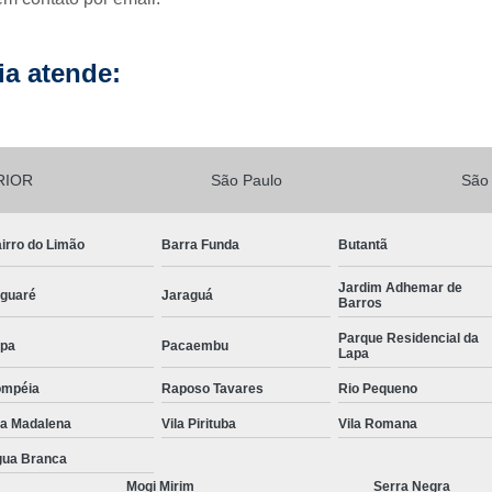
Lavagem de Fachada de Prédio
Lava
a atende:
Lavagem Fachada de Vi
Lavagem para Fachada de Pré
Lavagem Vidros Fachada
Empresa d
RIOR
São Paulo
São
Limpeza de Fachada
Limp
Limpeza de Fachada de Préd
irro do Limão
Barra Funda
Butantã
Limpeza de Fachada Predial
Jardim Adhemar de
Limpeza Fachada
Limpeza Fach
guaré
Jaraguá
Barros
Limpeza de Loteamento
Parque Residencial da
pa
Pacaembu
Lapa
Limpeza de Terreno com Bobcat
ompéia
Raposo Tavares
Rio Pequeno
Limpeza de Terreno com Retroescava
la Madalena
Vila Pirituba
Vila Romana
Limpeza de Terreno Industrial
ua Branca
Limpeza de Terreno para Construto
Mogi Mirim
Serra Negra