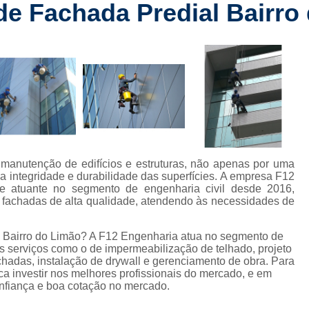
de Fachada Predial Bairro
Checklist de Obra Comerci
rt
Checklist de Obra Residencia
 de
Checklist de Vistoria de Obra
Checkl
s
Colocação de Drywall na Par
de
s
Colocação de Drywall Par
de
Colocação de Forro de Dryw
Colocação de Porta em Drywall
C
com
manutenção de edifícios e estruturas, não apenas por uma
mento
Colocação Forro Drywall
Drywa
 integridade e durabilidade das superfícies. A empresa F12
e atuante no segmento de engenharia civil desde 2016,
ção
Gerenciamento de Obra Civil
e fachadas de alta qualidade, atendendo às necessidades de
Gerenciamento de Obra Predial
 civis
l Bairro do Limão? A F12 Engenharia atua no segmento de
Gerenciamento de Obras
tes serviços como o de impermeabilização de telhado, projeto
s de
achadas, instalação de drywall e gerenciamento de obra. Para
s
Gerenciamento de 
ca investir nos melhores profissionais do mercado, e em
onfiança e boa cotação no mercado.
 de
Gerenciamento de Obras na Con