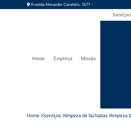
Avenida Alexandre Cazelatto, 1677 -
Serviços
Assessori
engenhar
Checklist de
Colocação 
drywall
Home
Empresa
Missão
Gerenciame
de obra
Impermeabil
de cobert
Impermeabil
de laje
Instalaç
Home
Serviços
limpeza de fachadas
limpeza 
hidráuli
Instalação 