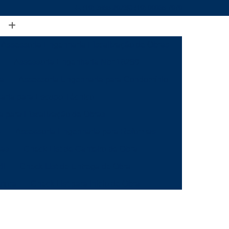
(19) 3888-2923
(19) 99968-7979
Assessoria Engenharia Fiscalização de Obras
Assessoria Engenharia Nbr 16280
ia
Assessoria Engenharia para Condomínio
aria para Escopo Técnico
a para Fiscalização de Obras
s
Assessoria Engenharia para Reformas
mas
Check List de Canteiro de Obra
il
Check List de Entrega de Obra
utora
Check List para Início de Obra
a
Checklist de Fiscalização de Obra
 Obra
Checklist de Inspeção de Obra