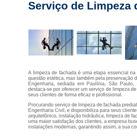
drywall
Serviço de Limpeza 
Laudos a
Lavagem
fachada
Limpeza 
fachada
Limpeza 
terreno
Limpezas 
A limpeza de fachada é uma etapa essencial na 
hidrojatea
questão estética, mas também pela preservação da
Engenharia, sediada em Paulínia, São Paulo, 
Manuten
destaca-se por oferecer um serviço de limpeza d
predial
seus clientes de forma eficaz e profissional.
Manutenções
Procurando serviço de limpeza de fachada predia
Engenharia Civil, e disponibiliza para seus clien
Manutençõe
arquitetônico, instalação hidráulica, limpeza de f
fachada
uma maior satisfação dos clientes, a empresa bus
instalações modernas, garantindo assim, a sua c
Montagem
drywall