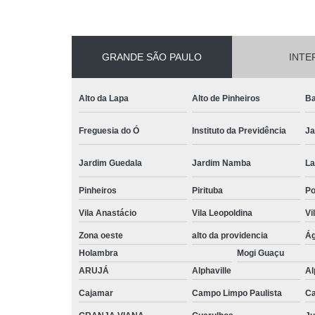
Reformas pr
Revitalizaç
fachada
GRANDE SÃO PAULO
INTE
Terraplan
Textura p
Alto da Lapa
Alto de Pinheiros
Ba
fachada
Freguesia do Ó
Instituto da Previdência
Ja
Jardim Guedala
Jardim Namba
La
Pinheiros
Pirituba
P
Vila Anastácio
Vila Leopoldina
Vi
Zona oeste
alto da providencia
Ág
Holambra
Mogi Guaçu
ARUJÁ
Alphaville
Al
Cajamar
Campo Limpo Paulista
Ca