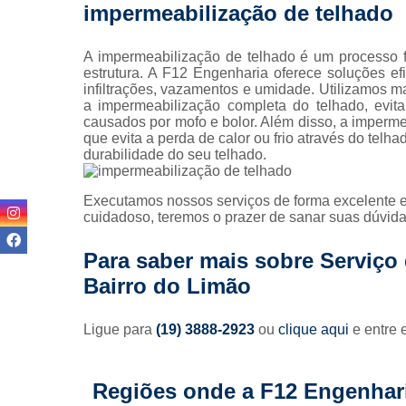
impermeabilização de telhado
Pintura 
fachada
A impermeabilização de telhado é um processo f
Pintura 
estrutura. A F12 Engenharia oferece soluções efi
fachadas pr
infiltrações, vazamentos e umidade. Utilizamos ma
a impermeabilização completa do telhado, evit
Pinturas pre
causados por mofo e bolor. Além disso, a imperme
que evita a perda de calor ou frio através do telh
Projeto
durabilidade do seu telhado.
arquitetôn
Projeto
Executamos nossos serviços de forma excelente e
executiv
cuidadoso, teremos o prazer de sanar suas dúvidas
Prumad
hidráulic
Para saber mais sobre Serviço
Bairro do Limão
Reforma 
condomín
Ligue para
(19) 3888-2923
ou
clique aqui
e entre 
Reforma de 
Reformas
prédio
Regiões onde a F12 Engenhari