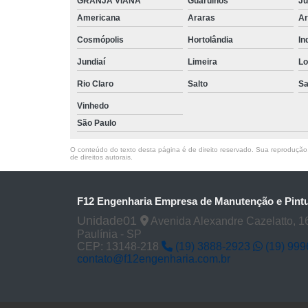
GRANJA VIANA
Guarulhos
Ju
Americana
Araras
Ar
Cosmópolis
Hortolândia
In
Jundiaí
Limeira
Lo
Rio Claro
Salto
Sa
Vinhedo
São Paulo
O conteúdo do texto desta página é de direito reservado. Sua reprodução, 
de direitos autorais
.
F12 Engenharia Empresa de Manutenção e Pintu
Unidade01
Avenida Alexandre Cazelatto, 16
Paulínia - SP
CEP: 13148-218
(19) 3888-2923
(19) 99
contato@f12engenharia.com.br