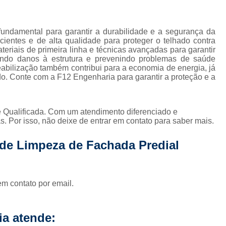
Impermeabilização Cobertura
de
s
Impermeabilização Coberturas Inclina
undamental para garantir a durabilidade e a segurança da
em
Impermeabilização de Cobertura
cientes e de alta qualidade para proteger o telhado contra
ediais
teriais de primeira linha e técnicas avançadas para garantir
Impermeabilização de Laje de Cobe
ando danos à estrutura e prevenindo problemas de saúde
diais
abilização também contribui para a economia de energia, já
Impermeabilização Laje de Cobert
ado. Conte com a F12 Engenharia para garantir a proteção e a
s
icos
Impermeabilizante Cobert
s
Impermeabilização de Laje
 Qualificada. Com um atendimento diferenciado e
os
. Por isso, não deixe de entrar em contato para saber mais.
Impermeabilização d
as
Impermeabilização de Laje com Manta 
as
 de Limpeza de Fachada Predial
Impermeabilização de Laje Exposta ao S
de
ios
Impermeabilização Laje
em contato por email.
lojas
Impermeabilização Laje Exte
 em
Instalação Hidráulica Aparente
s
a atende: