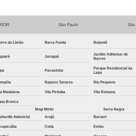
Instalação Hidráulica Fachada A
ediais
Instalação Hidráulica Predial Sh
ão de
s
Instalações Hidrául
RIOR
São Paulo
São
agem
Instalações Hidráulicas Prediais Execu
ara
Instalações Hidrossanitárias Prediais
irro do Limão
Barra Funda
Butantã
s
Instalação de Drywall
Instalação de D
Jardim Adhemar de
guaré
Jaraguá
Barros
Instalação de Drywall Teto
Parque Residencial da
pa
Pacaembu
Instalação de Forro Drywall
Lapa
ompéia
Raposo Tavares
Rio Pequeno
Instalação de Parede Drywall
In
la Madalena
Vila Pirituba
Vila Romana
Instalação Forro Drywall
Instala
ua Branca
Art Laudo de Aterramento
Art 
Mogi Mirim
Serra Negra
Art Laudo Elétrico
Art Laudo Gás
phaville Industrial
Arujá
Barueri
Laudo Art Reforma
Laudo de Art
L
rapicuíba
Cotia
Embu
Lavagem de Fachada com Cloro