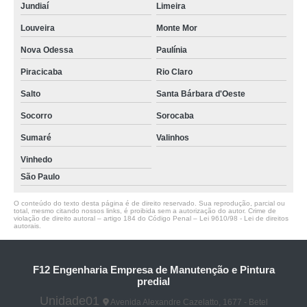
Jundiaí
Limeira
Louveira
Monte Mor
Nova Odessa
Paulínia
Piracicaba
Rio Claro
Salto
Santa Bárbara d'Oeste
Socorro
Sorocaba
Sumaré
Valinhos
Vinhedo
São Paulo
O conteúdo do texto desta página é de direito reservado. Sua reprodução, parcial ou
total, mesmo citando nossos links, é proibida sem a autorização do autor. Crime de
violação de direito autoral – artigo 184 do Código Penal –
Lei 9610/98 - Lei de direitos
autorais
.
F12 Engenharia Empresa de Manutenção e Pintura
predial
Unidade01
Avenida Alexandre Cazelatto, 1677 - Betel