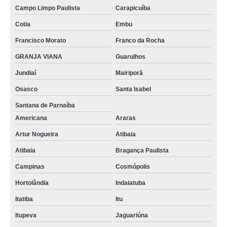
Campo Limpo Paulista
Carapicuíba
Cotia
Embu
Francisco Morato
Franco da Rocha
GRANJA VIANA
Guarulhos
Jundiaí
Mairiporã
Osasco
Santa Isabel
Santana de Parnaíba
Americana
Araras
Artur Nogueira
Atibaia
Atibaia
Bragança Paulista
Campinas
Cosmópolis
Hortolândia
Indaiatuba
Itatiba
Itu
Itupeva
Jaguariúna