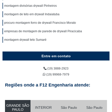
montagem divisórias drywall Pinheiros
montagem de teto em drywall Indaiatuba
procuro montagem forro de drywall Francisco Morato
empresas de montagem de parede de drywall Piracicaba
montagem drywall teto Sumaré
Entre em contato
(19) 3888-2923
(19) 99968-7979
Regiões onde a F12 Engenharia atende:
GRANDE SÃO
INTERIOR
São Paulo
São Paulo
PAULO