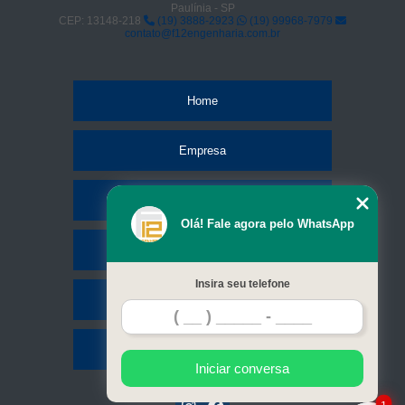
Paulínia - SP
CEP: 13148-218
(19) 3888-2923
(19) 99968-7979
contato@f12engenharia.com.br
Home
Empresa
Missão
Olá! Fale agora pelo WhatsApp
Serviços
Insira seu telefone
Contato
Mapa do site
Iniciar conversa