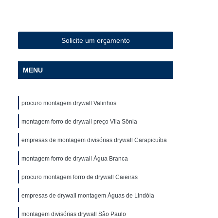
al
Checklist de Obra Industrial
l
Checklist de Qualidade da Obra
ist para Construção
Colocação de Drywall
Solicite um orçamento
ede
Colocação de Drywall no Teto
MENU
ede
Colocação de Drywall Teto
all
Colocação de Forro Drywall
procuro montagem drywall Valinhos
olocação Drywall
Colocação Drywall Teto
ll Colocação
montagem forro de drywall preço Vila Sônia
Gerenciamento de Obra
Gerenciamento de Obra Comercial
empresas de montagem divisórias drywall Carapicuíba
Gerenciamento de Obra Residencial
montagem forro de drywall Água Branca
Gerenciamento de Obras Civis
procuro montagem forro de drywall Caieiras
Obras de Construção Civil
empresas de drywall montagem Águas de Lindóia
strução Civil
Gerenciamento Obras
montagem divisórias drywall São Paulo