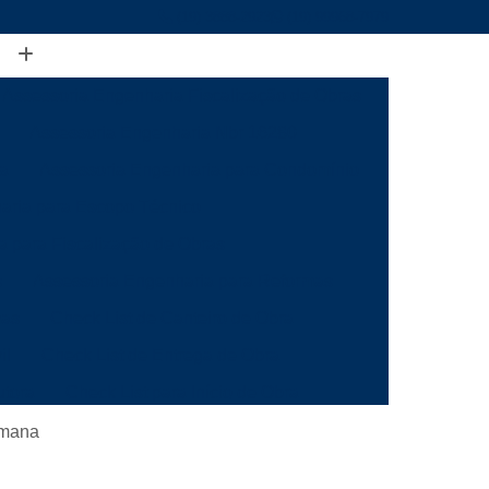
(19) 3888-2923
(19) 99968-7979
Assessoria Engenharia Fiscalização de Obras
Assessoria Engenharia Nbr 16280
ia
Assessoria Engenharia para Condomínio
aria para Escopo Técnico
a para Fiscalização de Obras
s
Assessoria Engenharia para Reformas
mas
Check List de Canteiro de Obra
il
Check List de Entrega de Obra
utora
Check List para Início de Obra
a
Checklist de Fiscalização de Obra
omana
 Obra
Checklist de Inspeção de Obra