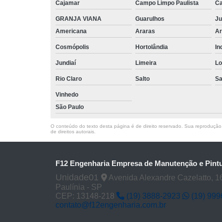
Cajamar
Campo Limpo Paulista
Ca
GRANJA VIANA
Guarulhos
Ju
Americana
Araras
Ar
Cosmópolis
Hortolândia
In
Jundiaí
Limeira
Lo
Rio Claro
Salto
Sa
Vinhedo
São Paulo
O conteúdo do texto desta página é de direito reservado. Sua reprodução, 
de direitos autorais
.
F12 Engenharia Empresa de Manutenção e Pintu
Unidade01
Avenida Alexandre Cazelatto, 16
Paulínia - SP
CEP: 13148-218
(19) 3888-2923
(19) 99
contato@f12engenharia.com.br