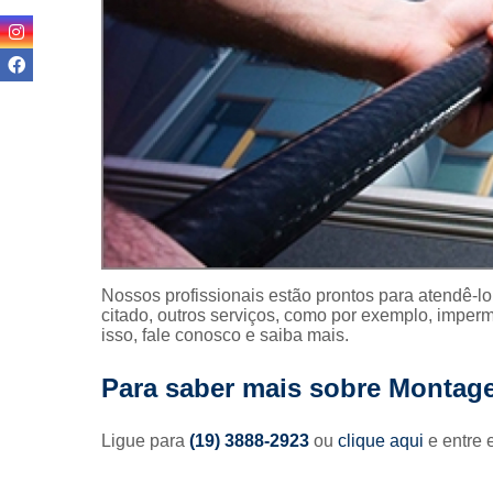
Reformas pr
Revitalizaç
fachada
Terraplan
Textura p
fachada
Nossos profissionais estão prontos para atendê-l
citado, outros serviços, como por exemplo, imper
isso, fale conosco e saiba mais.
Para saber mais sobre Montag
Ligue para
(19) 3888-2923
ou
clique aqui
e entre 