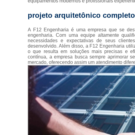
equipamentos modernos e profissionais experient
Pintura 
fachada
projeto arquitetônico completo
Pintura 
fachadas pr
A F12 Engenharia é uma empresa que se desta
engenharia. Com uma equipe altamente qualif
Pinturas pre
necessidades e expectativas de seus clientes
desenvolvido. Além disso, a F12 Engenharia util
Projeto
o que resulta em soluções mais precisas e e
arquitetôn
contínua, a empresa busca sempre aprimorar se
mercado, oferecendo assim um atendimento difere
Projeto
executiv
Prumad
hidráulic
Reforma 
condomín
Reforma de 
Reformas
prédio