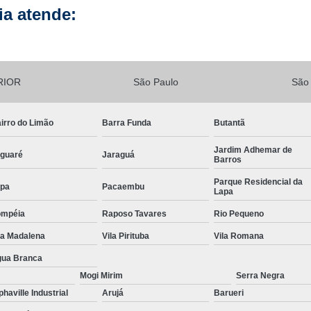
a atende:
Lavagem de Fachada de Prédio
Lava
Lavagem Fachada de Vi
Lavagem para Fachada de Pré
RIOR
São Paulo
São
Lavagem Vidros Fachada
Empresa d
Limpeza de Fachada
Limp
irro do Limão
Barra Funda
Butantã
Limpeza de Fachada de Préd
Jardim Adhemar de
guaré
Jaraguá
Barros
Limpeza de Fachada Predial
Parque Residencial da
Limpeza Fachada
Limpeza Fach
pa
Pacaembu
Lapa
Limpeza de Loteamento
ompéia
Raposo Tavares
Rio Pequeno
Limpeza de Terreno com Bobcat
la Madalena
Vila Pirituba
Vila Romana
Limpeza de Terreno com Retroescava
ua Branca
Mogi Mirim
Serra Negra
Limpeza de Terreno Industrial
phaville Industrial
Arujá
Barueri
Limpeza de Terreno para Construto