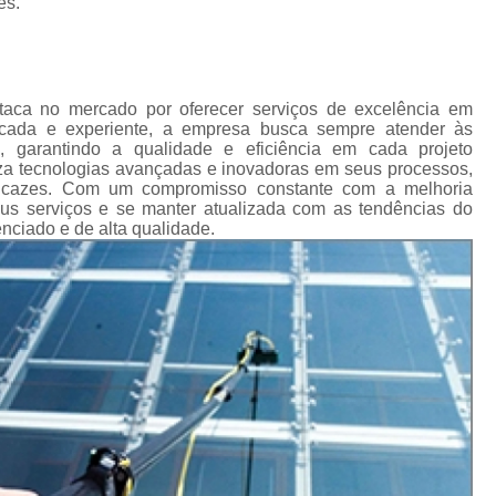
es.
Impermeabilização Cobertura
de
s
Impermeabilização Coberturas Inclina
em
Impermeabilização de Cobertura
ediais
ca no mercado por oferecer serviços de excelência em
Impermeabilização de Laje de Cobe
icada e experiente, a empresa busca sempre atender às
diais
, garantindo a qualidade e eficiência em cada projeto
Impermeabilização Laje de Cobert
iza tecnologias avançadas e inovadoras em seus processos,
s
ficazes. Com um compromisso constante com a melhoria
icos
Impermeabilizante Cobert
us serviços e se manter atualizada com as tendências do
nciado e de alta qualidade.
s
Impermeabilização de Laje
os
Impermeabilização d
as
Impermeabilização de Laje com Manta 
as
Impermeabilização de Laje Exposta ao S
de
ios
Impermeabilização Laje
lojas
Impermeabilização Laje Exte
 em
Instalação Hidráulica Aparente
s