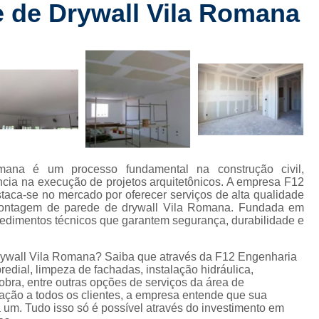
 de Drywall Vila Romana
Checklist de Obra Comerci
rt
Checklist de Obra Residencia
 de
Checklist de Vistoria de Obra
Checkl
s
Colocação de Drywall na Par
de
s
Colocação de Drywall Par
de
Colocação de Forro de Dryw
Colocação de Porta em Drywall
C
com
ana é um processo fundamental na construção civil,
mento
Colocação Forro Drywall
Drywa
ência na execução de projetos arquitetônicos. A empresa F12
taca-se no mercado por oferecer serviços de alta qualidade
ção
Gerenciamento de Obra Civil
 montagem de parede de drywall Vila Romana. Fundada em
dimentos técnicos que garantem segurança, durabilidade e
Gerenciamento de Obra Predial
 civis
Gerenciamento de Obras
ywall Vila Romana? Saiba que através da F12 Engenharia
s de
edial, limpeza de fachadas, instalação hidráulica,
s
Gerenciamento de 
bra, entre outras opções de serviços da área de
sfação a todos os clientes, a empresa entende que sua
 de
Gerenciamento de Obras na Con
 um. Tudo isso só é possível através do investimento em