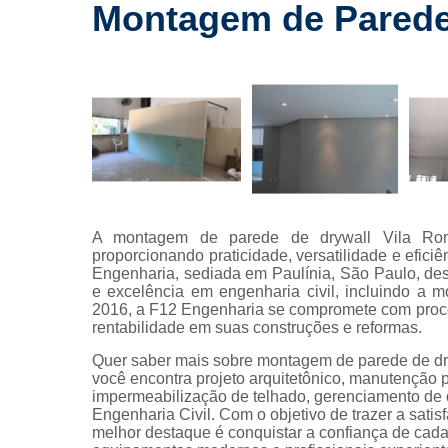
drywall
Montagem de Parede
Laudos a
Lavagem
fachada
Limpeza 
fachada
Limpeza 
terreno
Limpezas 
A montagem de parede de drywall Vila Rom
hidrojatea
proporcionando praticidade, versatilidade e efici
Engenharia, sediada em Paulínia, São Paulo, des
Manuten
e excelência em engenharia civil, incluindo a
predial
2016, a F12 Engenharia se compromete com proce
rentabilidade em suas construções e reformas.
Manutenções
Quer saber mais sobre montagem de parede de dr
Manutençõe
você encontra projeto arquitetônico, manutenção pr
fachada
impermeabilização de telhado, gerenciamento de o
Engenharia Civil. Com o objetivo de trazer a sati
Montagem
melhor destaque é conquistar a confiança de cada
drywall