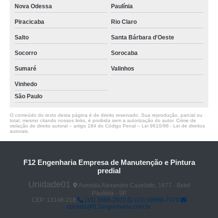
Nova Odessa
Paulínia
Piracicaba
Rio Claro
Salto
Santa Bárbara d'Oeste
Socorro
Sorocaba
Sumaré
Valinhos
Vinhedo
São Paulo
O conteúdo do texto desta página é de direito reservado. Sua reprodução, parcial ou
total, mesmo citando nossos links, é proibida sem a autorização do autor. Crime de
violação de direito autoral – artigo 184 do Código Penal –
Lei 9610/98 - Lei de direitos
autorais
.
F12 Engenharia Empresa de Manutenção e Pintura
predial
Unidade01
Avenida Alexandre Cazelatto, 1677 - Betel
Paulínia - SP
CEP: 13148-218
(19) 3888-2923
(19) 99968-7979
contato@f12engenharia.com.br