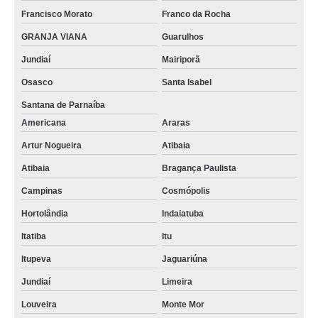
Francisco Morato
Franco da Rocha
GRANJA VIANA
Guarulhos
Jundiaí
Mairiporã
Osasco
Santa Isabel
Santana de Parnaíba
Americana
Araras
Artur Nogueira
Atibaia
Atibaia
Bragança Paulista
Campinas
Cosmópolis
Hortolândia
Indaiatuba
Itatiba
Itu
Itupeva
Jaguariúna
Jundiaí
Limeira
Louveira
Monte Mor