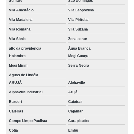
Sumaré
São Domingos
Vila Anastácio
Vila Leopoldina
Vila Madalena
Vila Pirituba
Vila Romana
Vila Suzana
Vila Sônia
Zona oeste
alto da providencia
Água Branca
Holambra
Mogi Guaçu
Mogi Mirim
Serra Negra
Águas de Lindóia
ARUJÁ
Alphaville
Alphaville Industrial
Arujá
Barueri
Caieiras
Caierias
Cajamar
Campo Limpo Paulista
Carapicuíba
Cotia
Embu