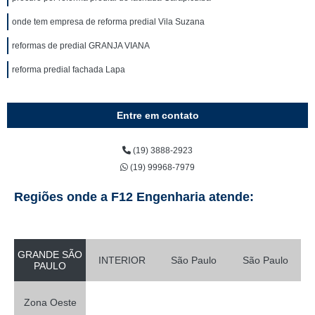
onde tem empresa de reforma predial Vila Suzana
reformas de predial GRANJA VIANA
reforma predial fachada Lapa
Entre em contato
(19) 3888-2923
(19) 99968-7979
Regiões onde a F12 Engenharia atende:
GRANDE SÃO
INTERIOR
São Paulo
São Paulo
PAULO
Zona Oeste