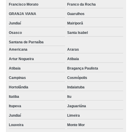
Francisco Morato
Franco da Rocha
GRANJA VIANA
Guarulhos
Jundiaí
Mairiporã
Osasco
Santa Isabel
Santana de Parnaíba
Americana
Araras
Artur Nogueira
Atibaia
Atibaia
Bragança Paulista
Campinas
Cosmópolis
Hortolândia
Indaiatuba
Itatiba
Itu
Itupeva
Jaguariúna
Jundiaí
Limeira
Louveira
Monte Mor