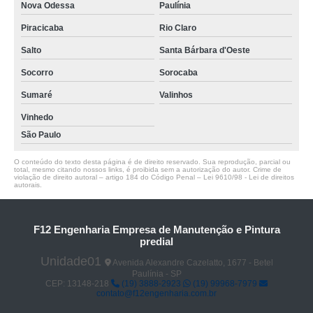
Nova Odessa
Paulínia
Piracicaba
Rio Claro
Salto
Santa Bárbara d'Oeste
Socorro
Sorocaba
Sumaré
Valinhos
Vinhedo
São Paulo
O conteúdo do texto desta página é de direito reservado. Sua reprodução, parcial ou
total, mesmo citando nossos links, é proibida sem a autorização do autor. Crime de
violação de direito autoral – artigo 184 do Código Penal –
Lei 9610/98 - Lei de direitos
autorais
.
F12 Engenharia Empresa de Manutenção e Pintura
predial
Unidade01
Avenida Alexandre Cazelatto, 1677 - Betel
Paulínia - SP
CEP: 13148-218
(19) 3888-2923
(19) 99968-7979
contato@f12engenharia.com.br