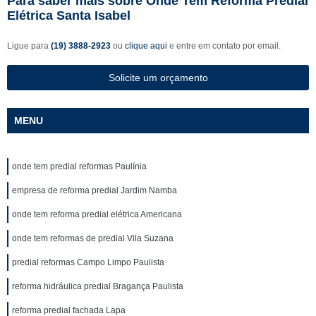
Para saber mais sobre Onde Tem Reforma Predial
Elétrica Santa Isabel
Ligue para
(19) 3888-2923
ou
clique aqui
e entre em contato por email.
Solicite um orçamento
MENU
onde tem predial reformas Paulínia
empresa de reforma predial Jardim Namba
onde tem reforma predial elétrica Americana
onde tem reformas de predial Vila Suzana
predial reformas Campo Limpo Paulista
reforma hidráulica predial Bragança Paulista
reforma predial fachada Lapa