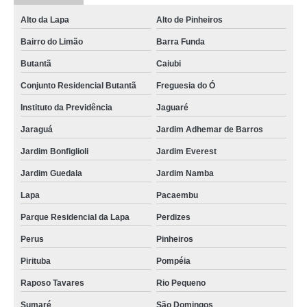
Alto da Lapa
Alto de Pinheiros
Bairro do Limão
Barra Funda
Butantã
Caiubi
Conjunto Residencial Butantã
Freguesia do Ó
Instituto da Previdência
Jaguaré
Jaraguá
Jardim Adhemar de Barros
Jardim Bonfiglioli
Jardim Everest
Jardim Guedala
Jardim Namba
Lapa
Pacaembu
Parque Residencial da Lapa
Perdizes
Perus
Pinheiros
Pirituba
Pompéia
Raposo Tavares
Rio Pequeno
Sumaré
São Domingos