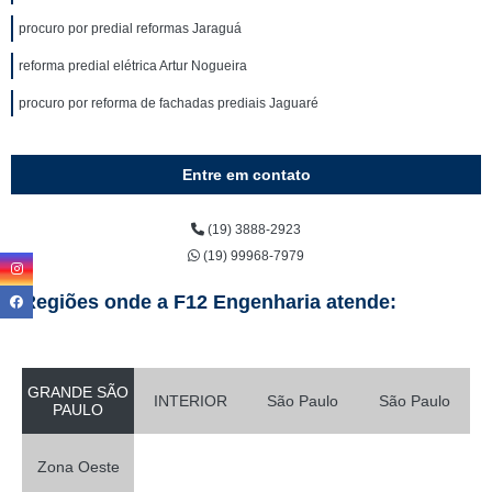
procuro por predial reformas Jaraguá
reforma predial elétrica Artur Nogueira
procuro por reforma de fachadas prediais Jaguaré
Entre em contato
(19) 3888-2923
(19) 99968-7979
Regiões onde a F12 Engenharia atende:
GRANDE SÃO
INTERIOR
São Paulo
São Paulo
PAULO
Zona Oeste