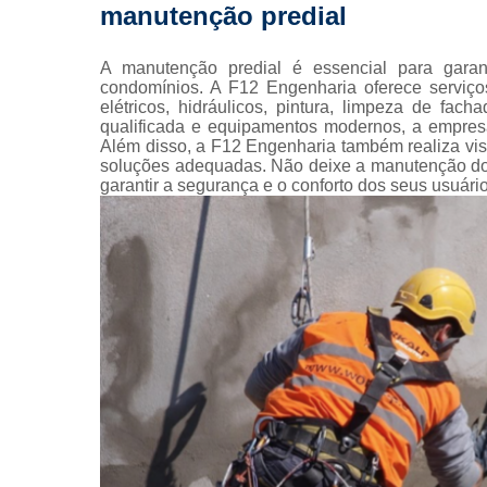
manutenção predial
Pintura 
fachada
A manutenção predial é essencial para garan
Pintura 
condomínios. A F12 Engenharia oferece serviços
fachadas pr
elétricos, hidráulicos, pintura, limpeza de fa
qualificada e equipamentos modernos, a empresa
Pinturas pre
Além disso, a F12 Engenharia também realiza visto
soluções adequadas. Não deixe a manutenção do
Projeto
garantir a segurança e o conforto dos seus usuário
arquitetôn
Projeto
executiv
Prumad
hidráulic
Reforma 
condomín
Reforma de 
Reformas
prédio