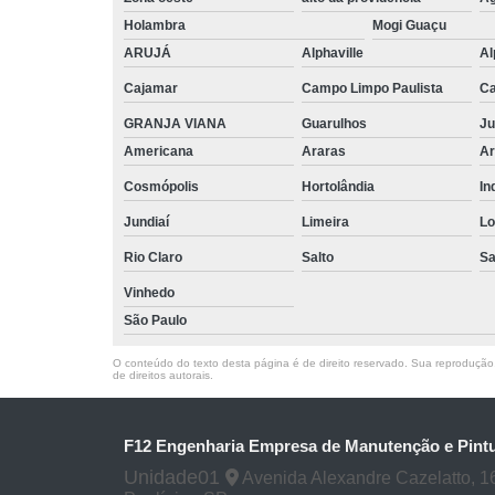
Holambra
Mogi Guaçu
ARUJÁ
Alphaville
Al
Cajamar
Campo Limpo Paulista
Ca
GRANJA VIANA
Guarulhos
Ju
Americana
Araras
Ar
Cosmópolis
Hortolândia
In
Jundiaí
Limeira
Lo
Rio Claro
Salto
Sa
Vinhedo
São Paulo
O conteúdo do texto desta página é de direito reservado. Sua reprodução, 
de direitos autorais
.
F12 Engenharia Empresa de Manutenção e Pintu
Unidade01
Avenida Alexandre Cazelatto, 16