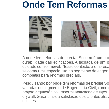
drywall
Onde Tem Reformas 
Laudos a
Lavagem
fachada
Limpeza 
fachada
Limpeza 
terreno
Limpezas 
A onde tem reformas de predial Socorro é um pro
hidrojatea
durabilidade das edificações. A fachada de um pr
cuidado com o imóvel. Nesse contexto, a empresa
Manuten
se como uma especialista no segmento de engenhar
predial
completas para reformas prediais.
Manutenções
Pesquisando por onde tem reformas de predial So
variadas do segmento de Engenharia Civil, como 
Manutençõe
projeto arquitetônico, impermeabilização de lajes
fachada
drywall. Garantimos a satisfação dos clientes atr
clientes.
Montagem
drywall