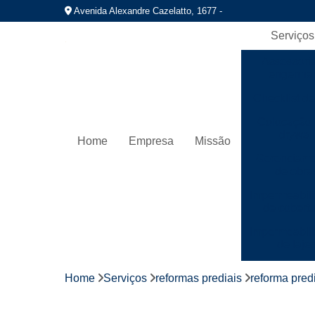
Avenida Alexandre Cazelatto, 1677 -
Serviços
Assessori
engenhar
Checklist de
Colocação 
drywall
Home
Empresa
Missão
Gerenciame
de obra
Impermeabil
de cobert
Impermeabil
de laje
Instalaç
Home
Serviços
reformas prediais
reforma pred
hidráuli
Instalação 