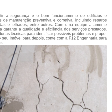
Impermeabilização Cobertura
de
s
Impermeabilização Coberturas Inclina
tir a segurança e o bom funcionamento de edifícios e
em
Impermeabilização de Cobertura
 de manutenção preventiva e corretiva, incluindo reparos
ediais
chadas e telhados, entre outros. Com uma equipe altamente
Impermeabilização de Laje de Cobe
 garante a qualidade e eficiência dos serviços prestados.
diais
rias técnicas para identificar possíveis problemas e propor
Impermeabilização Laje de Cobert
 seu imóvel para depois, conte com a F12 Engenharia para
s
s.
icos
Impermeabilizante Cobert
s
Impermeabilização de Laje
os
Impermeabilização d
as
Impermeabilização de Laje com Manta 
as
Impermeabilização de Laje Exposta ao S
de
ios
Impermeabilização Laje
lojas
Impermeabilização Laje Exte
 em
Instalação Hidráulica Aparente
s