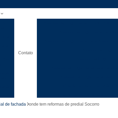
a de
Assessoria Engenharia Condomínio
ia
Assessoria Engenharia Laudos
 obra
Assessoria Engenharia para Assemble
para
Assessoria Engenh
Contato
Assessoria Engenhari
ntos
s
Assessoria Engenharia para Laudo
ização
Assessoria Engenharia Refor
uras
Check List de Construção Civ
ização
s
Check List de Obra para Constr
ão
Checklist de Execução de Obr
ial de fachada
onde tem reformas de predial Socorro
ca
Checklist de Gerenciamento de
para