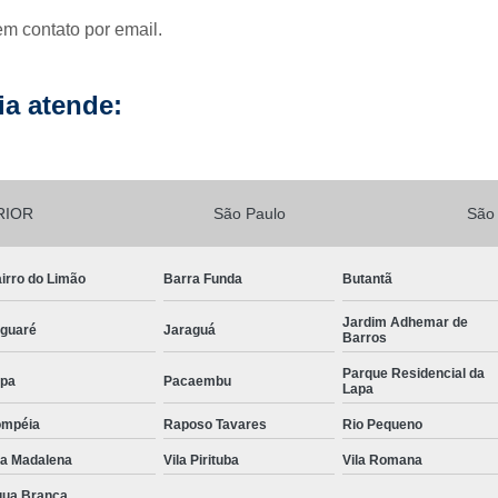
em contato por email.
Lavagem de Fachada de Prédio
Lava
Lavagem Fachada de Vi
a atende:
Lavagem para Fachada de Pré
Lavagem Vidros Fachada
Empresa d
Limpeza de Fachada
Limp
RIOR
São Paulo
São
Limpeza de Fachada de Préd
Limpeza de Fachada Predial
irro do Limão
Barra Funda
Butantã
Limpeza Fachada
Limpeza Fach
Jardim Adhemar de
guaré
Jaraguá
Limpeza de Loteamento
Barros
Limpeza de Terreno com Bobcat
Parque Residencial da
pa
Pacaembu
Lapa
Limpeza de Terreno com Retroescava
ompéia
Raposo Tavares
Rio Pequeno
Limpeza de Terreno Industrial
la Madalena
Vila Pirituba
Vila Romana
Limpeza de Terreno para Construto
ua Branca