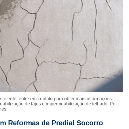
Instalação Hidráulica Fachada A
ediais
Instalação Hidráulica Predial Sh
ão de
s
Instalações Hidrául
agem
Instalações Hidráulicas Prediais Execu
ara
Instalações Hidrossanitárias Prediais
s
Instalação de Drywall
Instalação de D
Instalação de Drywall Teto
Instalação de Forro Drywall
Instalação de Parede Drywall
In
Instalação Forro Drywall
Instala
Art Laudo de Aterramento
Art 
celente, entre em contato para obter mais informações.
abilização de lajes e impermeabilização de telhado. Por
Art Laudo Elétrico
Art Laudo Gás
hes.
Laudo Art Reforma
Laudo de Art
L
em Reformas de Predial Socorro
Lavagem de Fachada com Cloro