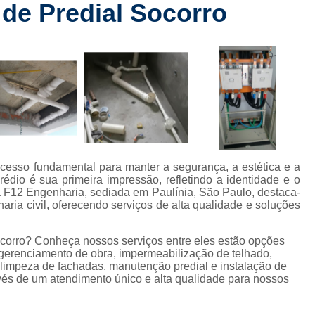
de Predial Socorro
Checklist de Obra Comerci
rt
Checklist de Obra Residencia
 de
Checklist de Vistoria de Obra
Checkl
s
Colocação de Drywall na Par
de
s
Colocação de Drywall Par
de
Colocação de Forro de Dryw
Colocação de Porta em Drywall
C
com
cesso fundamental para manter a segurança, a estética e a
mento
Colocação Forro Drywall
Drywa
édio é sua primeira impressão, refletindo a identidade e o
 F12 Engenharia, sediada em Paulínia, São Paulo, destaca-
ção
Gerenciamento de Obra Civil
ia civil, oferecendo serviços de alta qualidade e soluções
Gerenciamento de Obra Predial
 civis
corro? Conheça nossos serviços entre eles estão opções
Gerenciamento de Obras
gerenciamento de obra, impermeabilização de telhado,
s de
, limpeza de fachadas, manutenção predial e instalação de
s
Gerenciamento de 
avés de um atendimento único e alta qualidade para nossos
 de
Gerenciamento de Obras na Con