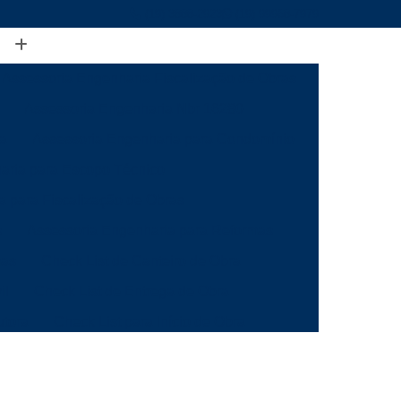
(19) 3888-2923
(19) 99968-7979
Assessoria Engenharia Fiscalização de Obras
Assessoria Engenharia Nbr 16280
ia
Assessoria Engenharia para Condomínio
aria para Escopo Técnico
a para Fiscalização de Obras
s
Assessoria Engenharia para Reformas
mas
Check List de Canteiro de Obra
il
Check List de Entrega de Obra
utora
Check List para Início de Obra
a
Checklist de Fiscalização de Obra
 Obra
Checklist de Inspeção de Obra