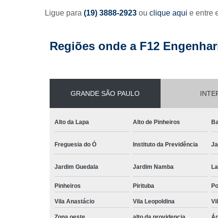
Ligue para
(19) 3888-2923
ou
clique aqui
e entre 
Regiões onde a F12 Engenhari
GRANDE SÃO PAULO
INTE
Alto da Lapa
Alto de Pinheiros
Ba
Freguesia do Ó
Instituto da Previdência
Ja
Jardim Guedala
Jardim Namba
La
Pinheiros
Pirituba
P
Vila Anastácio
Vila Leopoldina
Vi
Zona oeste
alto da providencia
Ág