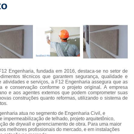
to
Checklist de Obra Comerci
rt
Checklist de Obra Residencia
 de
Checklist de Vistoria de Obra
Checkl
s
Colocação de Drywall na Par
de
s
Colocação de Drywall Par
de
Colocação de Forro de Dryw
Colocação de Porta em Drywall
C
com
F12 Engenharia, fundada em 2016, destaca-se no setor de
mento
Colocação Forro Drywall
Drywa
dimentos técnicos que garantem segurança, qualidade e
 atividades e serviços, a F12 Engenharia assegura que as
ção
Gerenciamento de Obra Civil
 e conservação conforme o projeto original. A empresa
idiano e aos agentes externos que podem comprometer suas
Gerenciamento de Obra Predial
novas construções quanto reformas, utilizando o sistema de
 civis
tos.
Gerenciamento de Obras
s de
ngenharia atua no segmento de Engenharia Civil, e
s
Gerenciamento de 
e impermeabilização de telhado, projeto arquitetônico,
lação de drywall e gerenciamento de obra. Para uma maior
 de
Gerenciamento de Obras na Con
 nos melhores profissionais do mercado, e em instalações