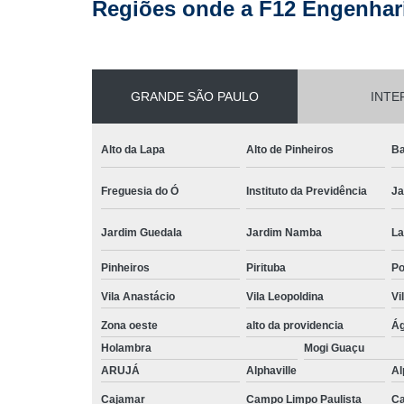
Regiões onde a F12 Engenhari
Reformas pr
Revitalizaç
fachada
Terraplan
GRANDE SÃO PAULO
INTE
Textura p
fachada
Alto da Lapa
Alto de Pinheiros
Ba
Freguesia do Ó
Instituto da Previdência
Ja
Jardim Guedala
Jardim Namba
La
Pinheiros
Pirituba
P
Vila Anastácio
Vila Leopoldina
Vi
Zona oeste
alto da providencia
Ág
Holambra
Mogi Guaçu
ARUJÁ
Alphaville
Al
Cajamar
Campo Limpo Paulista
Ca