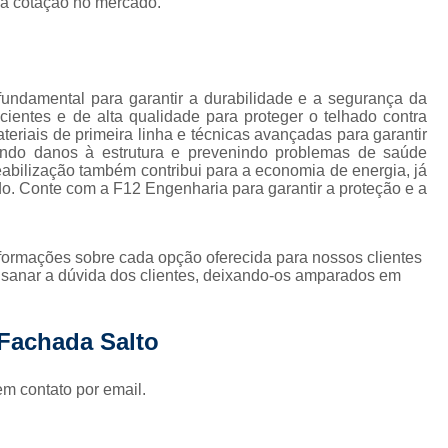
oa cotação no mercado.
Impermeabilização Cobertura
de
s
Impermeabilização Coberturas Inclina
em
Impermeabilização de Cobertura
ediais
undamental para garantir a durabilidade e a segurança da
Impermeabilização de Laje de Cobe
cientes e de alta qualidade para proteger o telhado contra
diais
teriais de primeira linha e técnicas avançadas para garantir
Impermeabilização Laje de Cobert
ando danos à estrutura e prevenindo problemas de saúde
s
abilização também contribui para a economia de energia, já
icos
Impermeabilizante Cobert
ado. Conte com a F12 Engenharia para garantir a proteção e a
s
Impermeabilização de Laje
os
Impermeabilização d
nformações sobre cada opção oferecida para nossos clientes
as
sanar a dúvida dos clientes, deixando-os amparados em
Impermeabilização de Laje com Manta 
as
Impermeabilização de Laje Exposta ao S
de
ios
 Fachada Salto
Impermeabilização Laje
lojas
Impermeabilização Laje Exte
em contato por email.
 em
Instalação Hidráulica Aparente
s