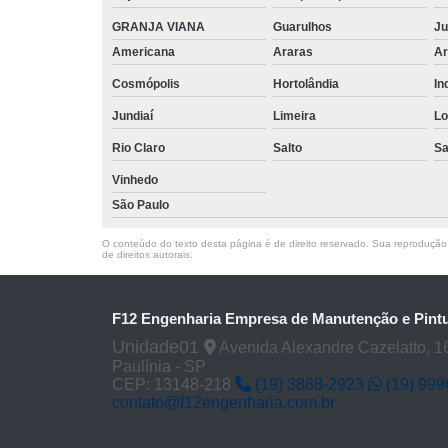
GRANJA VIANA
Guarulhos
Ju
Americana
Araras
Ar
Cosmópolis
Hortolândia
In
Jundiaí
Limeira
Lo
Rio Claro
Salto
Sa
Vinhedo
São Paulo
O conteúdo do texto desta página é de direito reservado. Sua reprodução, 
de direitos autorais
.
F12 Engenharia Empresa de Manutenção e Pintu
Unidade01
Avenida Alexandre Cazelatto, 16
Paulínia - SP
CEP: 13148-218
(19) 3888-2923
(19) 99
contato@f12engenharia.com.br