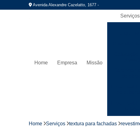
Avenida Alexandre Cazelatto, 1677 -
Serviços
Assessori
engenhar
Checklist de
Colocação 
drywall
Home
Empresa
Missão
Gerenciame
de obra
Impermeabil
de cobert
Impermeabil
de laje
Instalaç
Home
Serviços
textura para fachadas
revestim
hidráuli
Instalação 