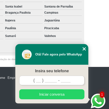
Santa Isabel
Santana de Parnaíba
gem de Fachada Predial
Lavagem Fachada
Bragança Paulista
Campinas
dro
Lavagem para Fachada
Itupeva
Jaguariúna
dio
Lavagem para Fachada Predial
Paulínia
Piracicaba
e Limpeza de Fachada
Limpeza da Fachada
Sumaré
Valinhos
eza de Fachada com Hidrojateamento
io
Limpeza de Fachada de Vidro
Olá! Fale agora pelo WhatsApp
Limpeza de Revestimentos de Fachada
olação de direito autoral – artigo 184 do Código Penal –
Lei 9610/98 - Lei
ada de Vidro
Limpeza Fachada Prédio
Insira seu telefone
Limpeza de Terreno Agrícola
ome
Empresa
Missão
Serviços
Contato
Mapa do site
Limpeza de Terreno com Escavação
deira
Limpeza de Terreno com Roçadeira
Iniciar conversa
1
Limpeza de Terreno para Construção
ras
Limpeza de Terreno para Empresas