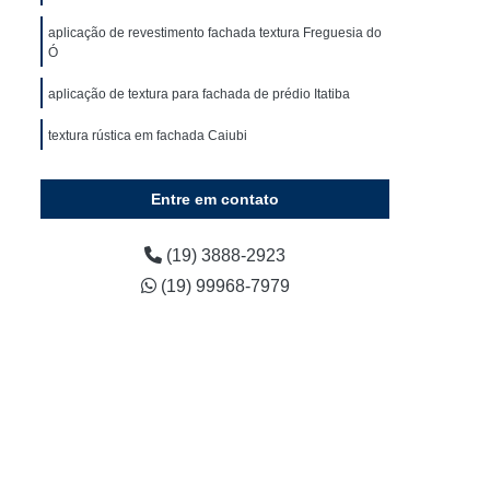
Impermeabilização Cobertura Plana
aplicação de revestimento fachada textura Freguesia do
das
Impermeabilização Coberturas Planas
Ó
Impermeabilização de Coberturas em Terraço
aplicação de textura para fachada de prédio Itatiba
rtura
Impermeabilização Laje Cobertura
textura rústica em fachada Caiubi
ura
Impermeabilização para Cobertura
ura
Impermeabilização da Laje
Entre em contato
Impermeabilização de Laje com Manta
(19) 3888-2923
e Laje com Manta Asfáltica
(19) 99968-7979
Líquida
Impermeabilização de Laje Exposta
ol
Impermeabilização de Laje Manta Asfáltica
Impermeabilização Laje Exposta
rna
Impermeabilização para Laje
Instalação Hidráulica em Edifícios