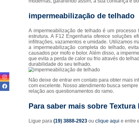
modernas, garantindo assim, a sua confiança e b
Pintura 
fachada
impermeabilização de telhado
Pintura 
fachadas pr
A impermeabilização de telhado é um processo f
estrutura. A F12 Engenharia oferece soluções efi
Pinturas pre
infiltrações, vazamentos e umidade. Utilizamos ma
a impermeabilização completa do telhado, evit
Projeto
causados por mofo e bolor. Além disso, a imperme
arquitetôn
que evita a perda de calor ou frio através do telh
durabilidade do seu telhado.
Projeto
executiv
Não deixe de entrar em contato para obter mais i
Prumad
com excelente. Nosso atendimento busca sempre 
hidráulic
relação aos questionamentos do ramo.
Reforma 
condomín
Para saber mais sobre Textura
Reforma de 
Ligue para
(19) 3888-2923
ou
clique aqui
e entre 
Reformas
prédio