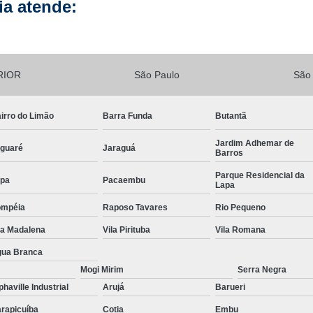
Instalação Hidráulica Fachada A
a atende:
ediais
Instalação Hidráulica Predial Sh
ão de
s
Instalações Hidrául
agem
Instalações Hidráulicas Prediais Execu
RIOR
São Paulo
São
ara
Instalações Hidrossanitárias Prediais
s
irro do Limão
Barra Funda
Butantã
Instalação de Drywall
Instalação de D
Instalação de Drywall Teto
Jardim Adhemar de
guaré
Jaraguá
Barros
Instalação de Forro Drywall
Parque Residencial da
pa
Pacaembu
Lapa
Instalação de Parede Drywall
In
ompéia
Raposo Tavares
Rio Pequeno
Instalação Forro Drywall
Instala
la Madalena
Vila Pirituba
Vila Romana
Art Laudo de Aterramento
Art 
ua Branca
Art Laudo Elétrico
Art Laudo Gás
Mogi Mirim
Serra Negra
Laudo Art Reforma
Laudo de Art
L
phaville Industrial
Arujá
Barueri
Lavagem de Fachada com Cloro
rapicuíba
Cotia
Embu