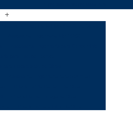
(19) 3888-2923
(19) 99968-7979
Assessoria Engenharia Fiscalização de Obras
Assessoria Engenharia Nbr 16280
ia
Assessoria Engenharia para Condomínio
aria para Escopo Técnico
a para Fiscalização de Obras
s
Assessoria Engenharia para Reformas
mas
Check List de Canteiro de Obra
il
Check List de Entrega de Obra
utora
Check List para Início de Obra
a
Checklist de Fiscalização de Obra
 Obra
Checklist de Inspeção de Obra