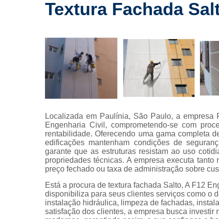
drywall
Textura Fachada Sal
Laudos a
Lavagem
fachada
Limpeza 
fachada
Limpeza 
terreno
Limpezas 
Localizada em Paulínia, São Paulo, a empresa 
hidrojatea
Engenharia Civil, comprometendo-se com proce
rentabilidade. Oferecendo uma gama completa de
Manuten
edificações mantenham condições de segurança
predial
garante que as estruturas resistam ao uso cot
propriedades técnicas. A empresa executa tanto 
Manutenções
preço fechado ou taxa de administração sobre cus
Manutençõe
Está a procura de textura fachada Salto, A F12 E
fachada
disponibiliza para seus clientes serviços como o d
instalação hidráulica, limpeza de fachadas, insta
Montagem
satisfação dos clientes, a empresa busca investir
drywall