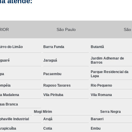
a atende:
Lavagem de Fachada de Prédio
Lava
Lavagem Fachada de Vi
Lavagem para Fachada de Pré
RIOR
São Paulo
São
Lavagem Vidros Fachada
Empresa d
irro do Limão
Barra Funda
Butantã
Limpeza de Fachada
Limp
Limpeza de Fachada de Préd
Jardim Adhemar de
guaré
Jaraguá
Barros
Limpeza de Fachada Predial
Parque Residencial da
pa
Pacaembu
Lapa
Limpeza Fachada
Limpeza Fach
ompéia
Raposo Tavares
Rio Pequeno
Limpeza de Loteamento
la Madalena
Vila Pirituba
Vila Romana
Limpeza de Terreno com Bobcat
ua Branca
Limpeza de Terreno com Retroescava
Mogi Mirim
Serra Negra
Limpeza de Terreno Industrial
phaville Industrial
Arujá
Barueri
Limpeza de Terreno para Construto
rapicuíba
Cotia
Embu