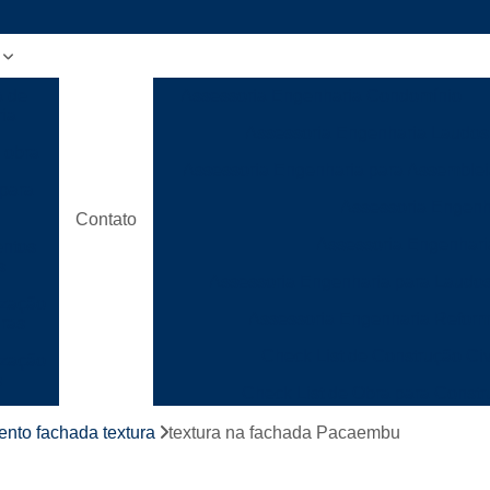
a de
Assessoria Engenharia Condomínio
ia
Assessoria Engenharia Laudos
 obra
Assessoria Engenharia para Assemble
para
Assessoria Engenh
Contato
Assessoria Engenhari
ntos
s
Assessoria Engenharia para Laudo
ização
Assessoria Engenharia Refor
uras
Check List de Construção Civ
ização
s
Check List de Obra para Constr
ão
Checklist de Execução de Obr
ento fachada textura
textura na fachada Pacaembu
ca
Checklist de Gerenciamento de
para