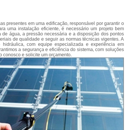
Impermeabilização Cobertura
de
s
Impermeabilização Coberturas Inclina
em
Impermeabilização de Cobertura
mas presentes em uma edificação, responsável por garantir o
ediais
ra uma instalação eficiente, é necessário um projeto bem
Impermeabilização de Laje de Cobe
 de água, a pressão necessária e a disposição dos pontos
diais
eriais de qualidade e seguir as normas técnicas vigentes. A
Impermeabilização Laje de Cobert
 hidráulica, com equipe especializada e experiência em
s
Garantimos a segurança e eficiência do sistema, com soluções
icos
Impermeabilizante Cobert
o conosco e solicite um orçamento.
s
Impermeabilização de Laje
os
Impermeabilização d
as
Impermeabilização de Laje com Manta 
as
Impermeabilização de Laje Exposta ao S
de
ios
Impermeabilização Laje
lojas
Impermeabilização Laje Exte
 em
Instalação Hidráulica Aparente
s