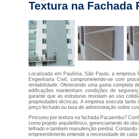
drywall
Textura na Fachada
Laudos a
Lavagem
fachada
Limpeza 
fachada
Limpeza 
terreno
Limpezas 
Localizada em Paulínia, São Paulo, a empresa 
hidrojatea
Engenharia Civil, comprometendo-se com proce
rentabilidade. Oferecendo uma gama completa de
Manuten
edificações mantenham condições de segurança
predial
garante que as estruturas resistam ao uso cot
propriedades técnicas. A empresa executa tanto 
Manutenções
preço fechado ou taxa de administração sobre cus
Manutençõe
Procurou por textura na fachada Pacaembu? Conh
fachada
como projeto arquitetônico, gerenciamento de obr
telhado e tambem manutenção predial. Contando co
Montagem
empreendimento entende a necessidade de cada cl
drywall