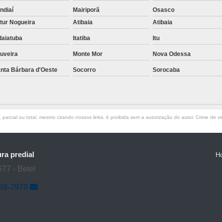
ndiaí
Mairiporã
Osasco
Limpeza de Terreno para Fund
tur Nogueira
Atibaia
Atibaia
Limpeza de Terreno para Terraple
daiatuba
Itatiba
Itu
Serviço de Limpeza de Terreno
uveira
Monte Mor
Nova Odessa
Limpeza com Hidrojateamento
Limpe
nta Bárbara d'Oeste
Socorro
Sorocaba
Limpeza de Fachada de Vidro com Hid
Limpeza de Hidrojateamento para Fach
Limpeza Fachada de
parcial ou total, mesmo citando nossos links, é proibida sem a autorização do autor. Crime de vi
Limpeza Fachada Prédio com Hidr
Limpeza por Hidrojateam
ra predial
H
Manutenção de Fachada Predia
77 - Betel
Manutenção Hidráulica Predia
968-7979
Manutenção Predial Extern
Manutenção Predial Hospita