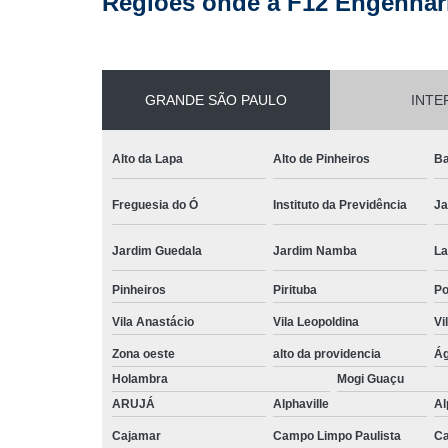
Regiões onde a F12 Engenhari
GRANDE SÃO PAULO
INTE
Alto da Lapa
Alto de Pinheiros
Ba
Freguesia do Ó
Instituto da Previdência
Ja
Jardim Guedala
Jardim Namba
La
Pinheiros
Pirituba
P
Vila Anastácio
Vila Leopoldina
Vi
Zona oeste
alto da providencia
Ág
Holambra
Mogi Guaçu
ARUJÁ
Alphaville
Al
Cajamar
Campo Limpo Paulista
Ca