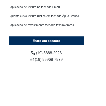
Impermeabilização Cobertura Plana
aplicação de textura na fachada Embu
das
Impermeabilização Coberturas Planas
quanto custa textura rústica em fachada Água Branca
Impermeabilização de Coberturas em Terraço
aplicação de revestimento fachada textura Araras
rtura
Impermeabilização Laje Cobertura
ura
Impermeabilização para Cobertura
Entre em contato
ura
Impermeabilização da Laje
Impermeabilização de Laje com Manta
(19) 3888-2923
e Laje com Manta Asfáltica
(19) 99968-7979
Líquida
Impermeabilização de Laje Exposta
ol
Impermeabilização de Laje Manta Asfáltica
Impermeabilização Laje Exposta
rna
Impermeabilização para Laje
Instalação Hidráulica em Edifícios