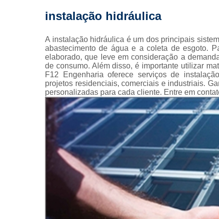
Pintura 
instalação hidráulica
fachada
Pintura 
A instalação hidráulica é um dos principais siste
fachadas pr
abastecimento de água e a coleta de esgoto. Pa
elaborado, que leve em consideração a demanda
Pinturas pre
de consumo. Além disso, é importante utilizar mat
F12 Engenharia oferece serviços de instalação
Projeto
projetos residenciais, comerciais e industriais. 
arquitetôn
personalizadas para cada cliente. Entre em contat
Projeto
executiv
Prumad
hidráulic
Reforma 
condomín
Reforma de 
Reformas
prédio