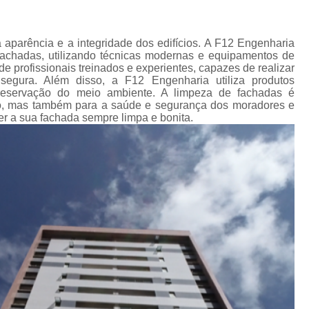
Impermeabilização Cobertura
de
s
Impermeabilização Coberturas Inclina
 aparência e a integridade dos edifícios. A F12 Engenharia
em
Impermeabilização de Cobertura
fachadas, utilizando técnicas modernas e equipamentos de
ediais
 profissionais treinados e experientes, capazes de realizar
Impermeabilização de Laje de Cobe
segura. Além disso, a F12 Engenharia utiliza produtos
diais
preservação do meio ambiente. A limpeza de fachadas é
Impermeabilização Laje de Cobert
cio, mas também para a saúde e segurança dos moradores e
s
r a sua fachada sempre limpa e bonita.
icos
Impermeabilizante Cobert
s
Impermeabilização de Laje
os
Impermeabilização d
as
Impermeabilização de Laje com Manta 
as
Impermeabilização de Laje Exposta ao S
de
ios
Impermeabilização Laje
lojas
Impermeabilização Laje Exte
 em
Instalação Hidráulica Aparente
s