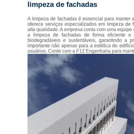
limpeza de fachadas
Pintura 
fachada
A limpeza de fachadas é essencial para manter a
Pintura 
oferece serviços especializados em limpeza de 
fachadas pr
alta qualidade. A empresa conta com uma equipe de
a limpeza de fachadas de forma eficiente e 
Pinturas pre
biodegradáveis e sustentáveis, garantindo a 
importante não apenas para a estética do edifí
Projeto
usuários. Conte com a F12 Engenharia para mante
arquitetôn
Projeto
executiv
Prumad
hidráulic
Reforma 
condomín
Reforma de 
Reformas
prédio