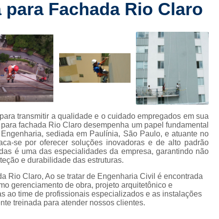
a para Fachada Rio Claro
Checklist de Obra Comerci
rt
Checklist de Obra Residencia
 de
Checklist de Vistoria de Obra
Checkl
s
Colocação de Drywall na Par
de
s
Colocação de Drywall Par
de
Colocação de Forro de Dryw
Colocação de Porta em Drywall
C
com
 para transmitir a qualidade e o cuidado empregados em sua
mento
Colocação Forro Drywall
Drywa
ra para fachada Rio Claro desempenha um papel fundamental
2 Engenharia, sediada em Paulínia, São Paulo, e atuante no
ção
Gerenciamento de Obra Civil
aca-se por oferecer soluções inovadoras e de alto padrão
hadas é uma das especialidades da empresa, garantindo não
Gerenciamento de Obra Predial
eção e durabilidade das estruturas.
 civis
Gerenciamento de Obras
da Rio Claro, Ao se tratar de Engenharia Civil é encontrada
s de
o gerenciamento de obra, projeto arquitetônico e
s
Gerenciamento de 
s ao time de profissionais especializados e as instalações
te treinada para atender nossos clientes.
 de
Gerenciamento de Obras na Con