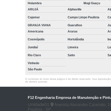
Holambra
Mogi Guaçu
ARUJÁ
Alphaville
Al
Cajamar
Campo Limpo Paulista
Ca
GRANJA VIANA
Guarulhos
Ju
Americana
Araras
Ar
Cosmópolis
Hortolândia
In
Jundiaí
Limeira
Lo
Rio Claro
Salto
Sa
Vinhedo
São Paulo
O conteúdo do texto desta página é de direito reservado. Sua reprodução, 
de direitos autorais
.
F12 Engenharia Empresa de Manutenção e Pintu
Unidade01
Avenida Alexandre Cazelatto, 16
Paulínia - SP