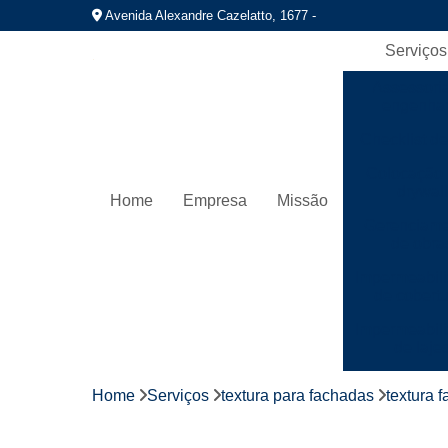
Avenida Alexandre Cazelatto, 1677 -
Serviços
Assessori
engenhar
Checklist de
Colocação 
drywall
Home
Empresa
Missão
Gerenciame
de obra
Impermeabil
de cobert
Impermeabil
de laje
Instalaç
Home
Serviços
textura para fachadas
textura 
hidráuli
Instalação 