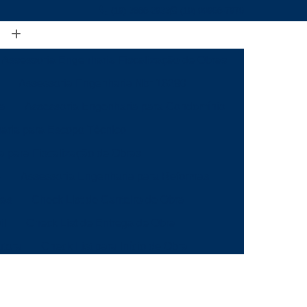
(19) 3888-2923
(19) 99968-7979
Assessoria Engenharia Fiscalização de Obras
Assessoria Engenharia Nbr 16280
ia
Assessoria Engenharia para Condomínio
aria para Escopo Técnico
a para Fiscalização de Obras
s
Assessoria Engenharia para Reformas
mas
Check List de Canteiro de Obra
il
Check List de Entrega de Obra
utora
Check List para Início de Obra
a
Checklist de Fiscalização de Obra
 Obra
Checklist de Inspeção de Obra