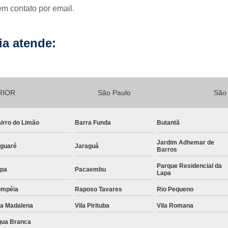
em contato por email.
Lavagem de Fachada de Prédio
Lava
Lavagem Fachada de Vi
a atende:
Lavagem para Fachada de Pré
Lavagem Vidros Fachada
Empresa d
Limpeza de Fachada
Limp
RIOR
São Paulo
São
Limpeza de Fachada de Préd
Limpeza de Fachada Predial
irro do Limão
Barra Funda
Butantã
Limpeza Fachada
Limpeza Fach
Jardim Adhemar de
guaré
Jaraguá
Barros
Limpeza de Loteamento
Parque Residencial da
pa
Pacaembu
Limpeza de Terreno com Bobcat
Lapa
Limpeza de Terreno com Retroescava
ompéia
Raposo Tavares
Rio Pequeno
Limpeza de Terreno Industrial
la Madalena
Vila Pirituba
Vila Romana
ua Branca
Limpeza de Terreno para Construto