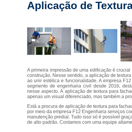
drywall
Aplicação de Textur
Laudos a
Lavagem
fachada
Limpeza 
fachada
Limpeza 
terreno
Limpezas 
A primeira impressão de uma edificação é crucial
hidrojatea
construção. Nesse sentido, a aplicação de textu
ao unir estética e funcionalidade. A empresa F1
Manuten
segmento de engenharia civil desde 2016, dest
predial
nesse aspecto. A aplicação de textura para fac
apenas um visual diferenciado, mas também a prot
Manutenções
Está a procura de aplicação de textura para facha
Manutençõe
por meio da empresa F12 Engenharia serviços com
fachada
manutenção predial. Tudo isso só é possível graça
de alto padrão. Contamos com uma equipe altamen
Montagem
drywall