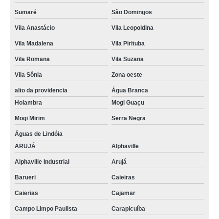
Sumaré
São Domingos
Vila Anastácio
Vila Leopoldina
Vila Madalena
Vila Pirituba
Vila Romana
Vila Suzana
Vila Sônia
Zona oeste
alto da providencia
Água Branca
Holambra
Mogi Guaçu
Mogi Mirim
Serra Negra
Águas de Lindóia
ARUJÁ
Alphaville
Alphaville Industrial
Arujá
Barueri
Caieiras
Caierias
Cajamar
Campo Limpo Paulista
Carapicuíba